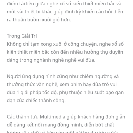
điểm tài liệu giữa nghe xổ số kiến thiết miền bắc và
một vài thiết bị khác giúp định kỳ khiến câu hỏi diễn
ra thuận buồm xuôi gió hơn.
Trong Giải Trí
Không chỉ tạm xong xuôi ở công chuyện, nghe xổ số
kiến thiết miền bắc còn đến nhiều hưởng thụ duyên
dáng trong nghành nghề nghề vui đùa.
Người ứng dụng hình cũng như chiêm ngưỡng và
thưởng thức văn nghệ, xem phim hay đùa trò vui
đùa 1 giải pháp tốc độ, phụ thuộc hiệu suất bạo gan
dạn của chiếc thành công.
Các thành tựu Multimedia giúp khách hàng đơn giản
dễ dàng kết nối mang đồng minh, diễn bớt chất
lượng câu chữ và kéo vào một vài hoạt rượu rượu