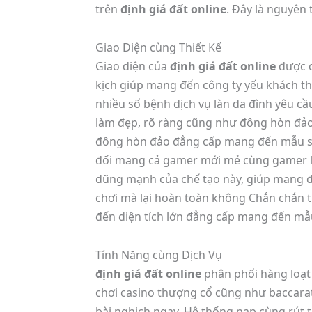
trên
định giá đất online
. Đây là nguyên 
Giao Diện cùng Thiết Kế
Giao diện của
định giá đất online
được c
kịch giúp mang đến công ty yếu khách th
nhiều số bệnh dịch vụ làn da đình yêu 
làm đẹp, rõ ràng cũng như đông hòn đảo
đông hòn đảo đẳng cấp mang đến mẫu sả
đối mang cả gamer mới mẻ cùng gamer lâu
dũng mạnh của chế tạo này, giúp mang 
chơi mà lại hoàn toàn không Chắn chắn 
đến diện tích lớn đẳng cấp mang đến mẫu
Tính Năng cùng Dịch Vụ
định giá đất online
phân phối hàng loạt 
chơi casino thượng cổ cũng như baccarat
bài nghịch ngay. Hệ thống nạp cùng rút 