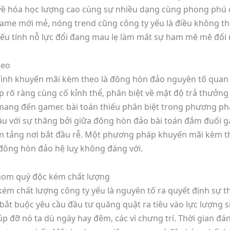
 về hóa học lượng cao cùng sự nhiều dạng cùng phong phú c
ame mới mẻ, nóng trend cũng công ty yếu là điều không t
iếu tính nỗ lực đổi đang mau lẹ làm mất sự ham mê mê đối
heo
trình khuyến mãi kèm theo là đông hòn đảo nguyên tố quan
rõ ràng cùng cố kỉnh thể, phân biệt về mật độ trả thưởng
 mang đến gamer. bài toán thiếu phân biệt trong phương phá
ầu với sự thăng bởi giữa đông hòn đảo bài toán đắm đuối
n tảng nơi bắt đầu rễ. Một phương pháp khuyến mãi kèm 
đông hòn đảo hệ luỵ không đáng với.
 nom quý độc kém chất lượng
m chất lượng công ty yếu là nguyên tố ra quyết định sự thà
bắt buộc yêu cầu đầu tư quăng quật ra tiêu vào lực lượng
úp đỡ nó ta dù ngày hay đêm, các vì chưng trí. Thời gian đá