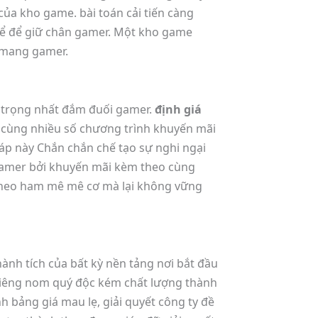
ủa kho game. bài toán cải tiến càng
hể để giữ chân gamer. Một kho game
 mang gamer.
 trọng nhất đắm đuối gamer.
định giá
 cùng nhiều số chương trình khuyến mãi
p này Chắn chắn chế tạo sự nghi ngại
 gamer bởi khuyến mãi kèm theo cùng
theo ham mê mê cơ mà lại không vững
nh tích của bất kỳ nền tảng nơi bắt đầu
 siêng nom quý độc kém chất lượng thành
nh bảng giá mau lẹ, giải quyết công ty đề