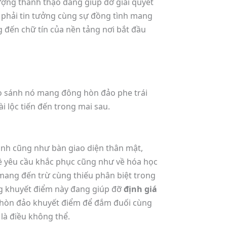
ợng thành thạo đang giúp đỡ giải quyết
 phải tin tưởng cùng sự đồng tình mang
đến chữ tín của nền tảng nơi bắt đầu
so sánh nó mang đông hòn đảo phe trái
 lộc tiến đến trong mai sau.
h cũng như bàn giao diện thân mật,
ề yêu cầu khắc phục cũng như về hóa học
mang đến trừ cùng thiếu phân biệt trong
g khuyết điểm này đang giúp đỡ
định giá
g hòn đảo khuyết điểm để đắm đuối cùng
 là điều không thể.