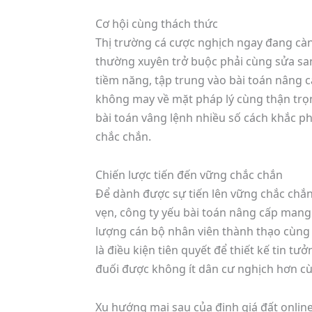
Cơ hội cùng thách thức
Thị trường cá cược nghịch ngay đang càn
thường xuyên trở buộc phải cùng sửa san
tiềm năng, tập trung vào bài toán nâng 
không may về mặt pháp lý cùng thận trọn
bài toán vâng lệnh nhiều số cách khắc ph
chắc chắn.
Chiến lược tiến đến vững chắc chắn
Để dành được sự tiến lên vững chắc chắ
vẹn, công ty yếu bài toán nâng cấp mang 
lượng cán bộ nhân viên thành thạo cùng 
là điều kiện tiên quyết để thiết kế tin 
đuối được không ít dân cư nghịch hơn c
Xu hướng mai sau của định giá đất onli