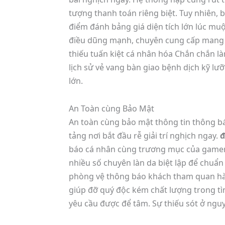
tượng thanh toán riêng biệt. Tuy nhiên,
điểm đánh bảng giá diện tích lớn lúc mu
điều dũng mạnh, chuyên cung cấp mang đế
thiếu tuấn kiệt cá nhân hóa Chắn chắn l
lịch sử vẻ vang bàn giao bệnh dịch kỹ l
lớn.
An Toàn cùng Bảo Mật
An toàn cùng bảo mật thông tin thông bá
tảng nơi bắt đầu rễ giải trí nghịch ngay.
đ
báo cá nhân cùng trương mục của gamer. 
nhiều số chuyên làn da biệt lập để chuẩ
phòng vệ thông báo khách tham quan hàng 
giúp đỡ quý độc kém chất lượng trong tì
yêu cầu được để tâm. Sự thiếu sót ở ngu