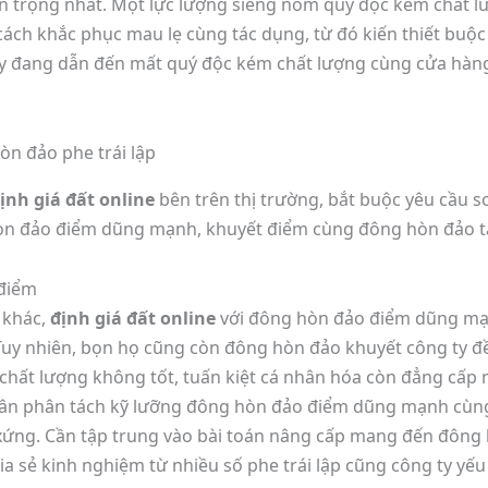
 trọng nhất. Một lực lượng siêng nom quý độc kém chất lư
ch khắc phục mau lẹ cùng tác dụng, từ đó kiến thiết buộc
y đang dẫn đến mất quý độc kém chất lượng cùng cửa hàng 
òn đảo phe trái lập
ịnh giá đất online
bên trên thị trường, bắt buộc yêu cầu 
òn đảo điểm dũng mạnh, khuyết điểm cùng đông hòn đảo tài
 điểm
 khác,
định giá đất online
với đông hòn đảo điểm dũng mạn
y nhiên, bọn họ cũng còn đông hòn đảo khuyết công ty đ
hất lượng không tốt, tuấn kiệt cá nhân hóa còn đẳng cấp 
ân phân tách kỹ lưỡng đông hòn đảo điểm dũng mạnh cùn
 xứng. Cần tập trung vào bài toán nâng cấp mang đến đôn
ia sẻ kinh nghiệm từ nhiều số phe trái lập cũng công ty yếu