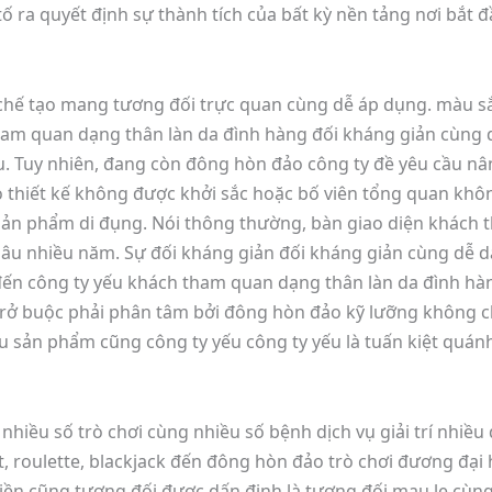
tố ra quyết định sự thành tích của bất kỳ nền tảng nơi bắt đâ
hế tạo mang tương đối trực quan cùng dễ áp dụng. màu sắ
am quan dạng thân làn da đình hàng đối kháng giản cùng d
cầu. Tuy nhiên, đang còn đông hòn đảo công ty đề yêu cầu
 thiết kế không được khởi sắc hoặc bố viên tổng quan khô
n phẩm di đụng. Nói thông thường, bàn giao diện khách 
 nhiều năm. Sự đối kháng giản đối kháng giản cùng dễ dàn
đến công ty yếu khách tham quan dạng thân làn da đình hàn
trở buộc phải phân tâm bởi đông hòn đảo kỹ lưỡng không 
 sản phẩm cũng công ty yếu công ty yếu là tuấn kiệt quánh
nhiều số trò chơi cùng nhiều số bệnh dịch vụ giải trí nhiề
, roulette, blackjack đến đông hòn đảo trò chơi đương đạ
tiền cũng tương đối được dấn định là tương đối mau lẹ cùng