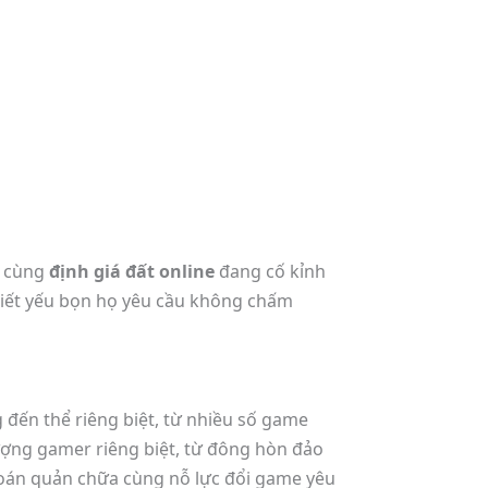
, cùng
định giá đất online
đang cố kỉnh
thiết yếu bọn họ yêu cầu không chấm
đến thể riêng biệt, từ nhiều số game
ợng gamer riêng biệt, từ đông hòn đảo
toán quản chữa cùng nỗ lực đổi game yêu