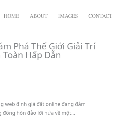
HOME
ABOUT
IMAGES
CONTACT
ám Phá Thế Giới Giải Trí
n Toàn Hấp Dẫn
ang web định giá đất online đang đắm
đông hòn đảo lời hứa về một...