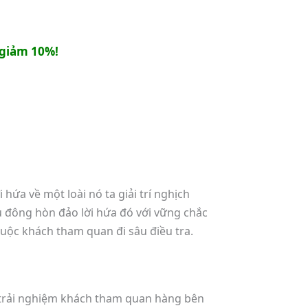
giảm 10%!
a về một loài nó ta giải trí nghịch
 đông hòn đảo lời hứa đó với vững chắc
uộc khách tham quan đi sâu điều tra.
ề trải nghiệm khách tham quan hàng bên