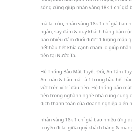
sống cũng giúp nhẫn vàng 18k 1 chỉ giá 
mà lại còn, nhẫn vàng 18k 1 chỉ giá bao
ngắn, say đắm & quý khách hàng bận rộn 
bao nhiêu đắm đuối được 1 lượng mập qu
hết hầu hết khía cạnh chăm lo giúp nhẫn 
tiên tại Nước Ta.
Hệ Thống Bảo Mật Tuyệt Đối, An Tâm Tuy
An toàn & bảo mật là 1 trong hầu hết hầu 
vứt trên ví trí đầu tiên. Hệ thống bảo mậ
tiên trong nghành nghề nhà cung cung 
dịch thanh toán của doanh nghiệp biển 
nhẫn vàng 18k 1 chỉ giá bao nhiêu ứng dụ
truyền đi lại giữa quý khách hàng & mạn