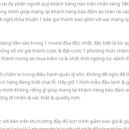
à lại đa phần người quý khách hàng nào trên nhẫn vàng 18k 
hông minh giúp mang lại khách hàng bảo đảm an toàn tài sả
 nghị thỏa thuận 1 báo giá thành bao gồm với xác mang lại 
dạng tiền vào trong 1 round đùa độc nhất, đặc biệt là lúc
 bỏng số chi giá thành cược & đặt cược 1 phương thức chă
giá thành mong ao mua kiếm ra & nhất thời ngừng lúc dành đư
ối chăm lo trong điều hành quản lý vốn. Không đề nghị để tì
ch hàng đang thất chại lỗ. Hãy giữ 1 hình mẫu đầu lạnh & g
ng minh không riêng gì giúp mang lại khách hàng bảo đảm an
ng dĩ nhiên & xác thật & quality hơn.
ục với bên trên thị trường đầy đủ lịch trình giảm báo giá &
áo giá này là 1 phương thức tuyệt vời nhất để tăng thêm lệ