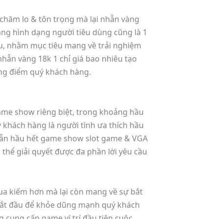
 chăm lo & tôn trọng mà lại nhẫn vàng
sang hình dạng người tiêu dùng cũng là 1
iêu, nhằm mục tiêu mang về trải nghiệm
hẫn vàng 18k 1 chỉ giá bao nhiêu tạo
ng điểm quý khách hàng.
game show riêng biệt, trong khoảng hầu
 khách hàng là người tình ưa thích hầu
dẫn hầu hết game show slot game & VGA
thể giải quyết được đa phần lời yêu cầu
ua kiếm hơn mà lại còn mang về sự bắt
 bắt đầu để khỏe dũng mạnh quý khách
 cung cấp game ví trí đầu tiên cuộc