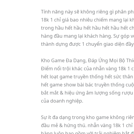
Tính năng này sẽ không riêng gì phân ph
18k 1 chỉ giá bao nhiêu chiếm mang lại k
trong hầu hết hầu hết hầu hết hầu hết ch
hàng đầu mang lại khách hàng. Sự góp vố
thành dựng được 1 chuyển giao diện đầy
Kho Game Đa Dạng, Đáp Ứng Mọi Bộ Thí
Điểm nổi trội khác của nhẫn vàng 18k 1 
hết loạt game truyền thống hết sức thâ
hết game show bài bác truyền thống cu
bắt mắt & hiệu ứng âm lượng sống rượu rư
của doanh nghiệp.
Sự ít đa dạng trong kho game không riên
đầu mẻ & hứng thú. nhẫn vàng 18k 1 chỉ
hàng luôn bao gồm với trải nghiệm bắt đ