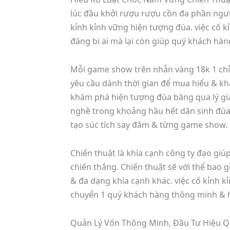
lúc đầu khởi rượu rượu cồn đa phần ngườ
kỉnh kỉnh vững hiện tượng đùa. việc cố k
đáng bi ai mà lại còn giúp quý khách hàng
Mỗi game show trên nhẫn vàng 18k 1 chỉ 
yêu cầu dành thời gian để mua hiểu & kh
khám phá hiện tượng đùa băng qua lý giả
nghề trong khoảng hầu hết dân sinh đùa 
tạo súc tích say đắm & từng game show.
Chiến thuật là khía cạnh công ty đạo giú
chiến thắng. Chiến thuật sẽ với thể bao 
& đa dạng khía cạnh khác. việc cố kỉnh k
chuyển 1 quý khách hàng thông minh & h
Quản Lý Vốn Thông Minh, Đầu Tư Hiệu 