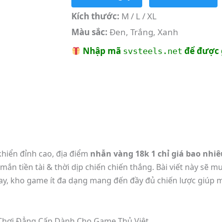
Kích thước:
M / L / XL
Màu sắc:
Đen, Trắng, Xanh
Nhập mã
để được 
svsteels.net
hiển đỉnh cao, địa điểm
nhẫn vàng 18k 1 chỉ giá bao nhiê
mắn tiền tài & thời dịp chiến chiến thắng. Bài viết này sẽ 
ay, kho game ít đa dạng mang đến đầy đủ chiến lược giúp m
n Chơi Đẳng Cấp Dành Cho Game Thủ Việt