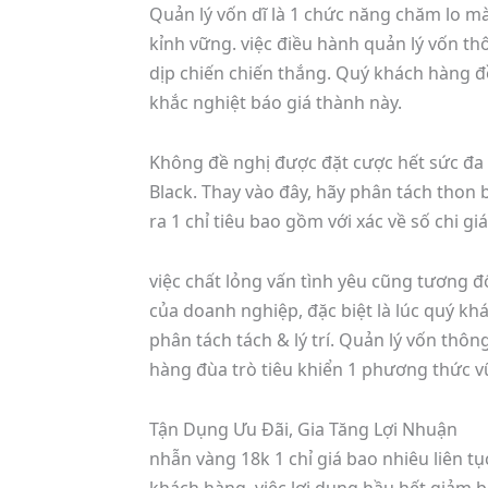
Quản lý vốn dĩ là 1 chức năng chăm lo m
kỉnh vững. việc điều hành quản lý vốn t
dịp chiến chiến thắng. Quý khách hàng đề
khắc nghiệt báo giá thành này.
Không đề nghị được đặt cược hết sức đa 
Black. Thay vào đây, hãy phân tách thon
ra 1 chỉ tiêu bao gồm với xác về số chi 
việc chất lỏng vấn tình yêu cũng tương đ
của doanh nghiệp, đặc biệt là lúc quý khá
phân tách tách & lý trí. Quản lý vốn thô
hàng đùa trò tiêu khiển 1 phương thức vữ
Tận Dụng Ưu Đãi, Gia Tăng Lợi Nhuận
nhẫn vàng 18k 1 chỉ giá bao nhiêu liên t
khách hàng. việc lợi dụng hầu hết giảm b