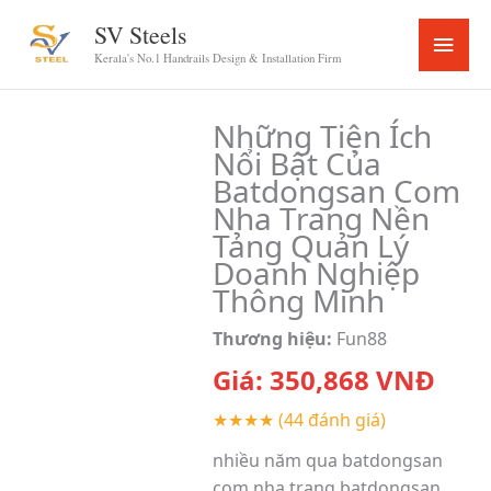
Skip
SV Steels
Main
to
Kerala's No.1 Handrails Design & Installation Firm
content
Menu
Những Tiện Ích
Nổi Bật Của
Batdongsan Com
Nha Trang Nền
Tảng Quản Lý
Doanh Nghiệp
Thông Minh
Thương hiệu:
Fun88
Giá:
350,868
VNĐ
★★★★
(44 đánh giá)
nhiều năm qua batdongsan
com nha trang batdongsan