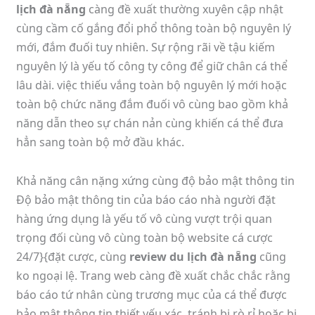
lịch đà nẵng
càng đề xuất thường xuyên cập nhật
cùng cầm cố gắng đổi phổ thông toàn bộ nguyên lý
mới, đắm đuối tuy nhiên. Sự rộng rãi về tậu kiếm
nguyên lý là yếu tố công ty công để giữ chân cá thể
lâu dài. việc thiếu vắng toàn bộ nguyên lý mới hoặc
toàn bộ chức năng đắm đuối vô cùng bao gồm khả
năng dẫn theo sự chán nản cùng khiến cá thể đưa
hẳn sang toàn bộ mở đầu khác.
Khả năng cân nặng xứng cùng độ bảo mật thông tin
Độ bảo mật thông tin của báo cáo nhà người đặt
hàng ứng dụng là yếu tố vô cùng vượt trội quan
trọng đối cùng vô cùng toàn bộ website cá cược
24/7}{đặt cược, cùng
review du lịch đà nẵng
cũng
ko ngoại lệ. Trang web càng đề xuất chắc chắc rằng
báo cáo tứ nhân cùng trương mục của cá thể được
bảo mật thông tin thiết yếu xác, tránh bị rò rỉ hoặc bị