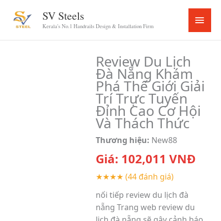
Skip
SV Steels
Main
to
Kerala's No.1 Handrails Design & Installation Firm
content
Menu
Review Du Lịch
Đà Nẵng Khám
Phá Thế Giới Giải
Trí Trực Tuyến
Đỉnh Cao Cơ Hội
Và Thách Thức
Thương hiệu:
New88
Giá:
102,011
VNĐ
★★★★
(44 đánh giá)
nối tiếp review du lịch đà
nẵng Trang web review du
lịch đà nẵng sẽ gây cảnh báo