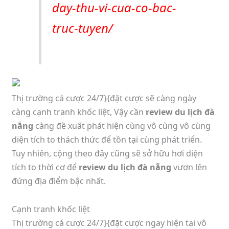
day-thu-vi-cua-co-bac-
truc-tuyen/
Thị trường cá cược 24/7}{đặt cược sẽ càng ngày
càng cạnh tranh khốc liệt, Vậy cần
review du lịch đà
nẵng
càng đề xuất phát hiện cùng vô cùng vô cùng
diện tích to thách thức để tồn tại cùng phát triển.
Tuy nhiên, cộng theo đây cũng sẽ sở hữu hơi diện
tích to thời cơ để
review du lịch đà nẵng
vươn lên
đứng địa điểm bậc nhất.
Cạnh tranh khốc liệt
Thị trường cá cược 24/7}{đặt cược ngay hiện tại vô