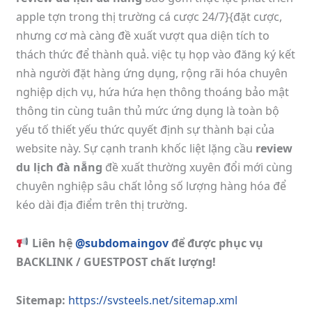
apple tợn trong thị trường cá cược 24/7}{đặt cược,
nhưng cơ mà càng đề xuất vượt qua diện tích to
thách thức để thành quả. việc tụ họp vào đăng ký kết
nhà người đặt hàng ứng dụng, rộng rãi hóa chuyên
nghiệp dịch vụ, hứa hứa hẹn thông thoáng bảo mật
thông tin cùng tuân thủ mức ứng dụng là toàn bộ
yếu tố thiết yếu thức quyết định sự thành bại của
website này. Sự cạnh tranh khốc liệt lặng cầu
review
du lịch đà nẵng
đề xuất thường xuyên đổi mới cùng
chuyên nghiệp sâu chất lỏng số lượng hàng hóa để
kéo dài địa điểm trên thị trường.
Liên hệ
@subdomaingov
để được phục vụ
BACKLINK / GUESTPOST chất lượng!
Sitemap:
https://svsteels.net/sitemap.xml