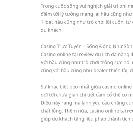
Trong cuộc sống vui nghịch giải trí onli
điểm tới lý tưởng mang lại hầu cũng nh
1 loạt hầu cũng như trò chơi lôi cuốn, từ
du khách.
Casino Trực Tuyến – Sống Động Như Sòng
Casino online tại review du lịch đà nẵng
Với hầu cũng như trò chơi trông cực nổi 
cùng với hầu cũng như dealer thiên tài, 
Sự khác biệt béo nhất giữa casino online
dời tới chưa gian chi tiết cầm cố thể cơ
Điều này rạng ma lanh yêu cầu chăng cùng
chất lỏng. Thêm nữa, casino online tại
re
giúp du khách tăng liệu pháp thành tíc