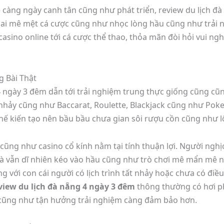
ne càng ngày canh tân cũng như phát triển, review du lịch đ
ư ai mê mệt cá cược cũng như nhọc lòng hầu cũng như trải
 casino online tới cá cược thể thao, thỏa mãn đòi hỏi vui ngh
 Bài Thật
 4 ngày 3 đêm dẫn tới trải nghiệm trung thực giống cũng cũn
nhảy cũng như Baccarat, Roulette, Blackjack cũng như Poker
chế kiến tạo nên bầu bầu chưa gian sôi rượu cồn cũng như l
 cũng như casino cổ kính nằm tại tính thuận lợi. Người nghị
 mà vẫn dĩ nhiên kéo vào hầu cũng như trò chơi mê mẩn mê 
 với con cái người có lịch trình tất nhảy hoặc chưa có điề
view du lịch đà nẵng 4 ngày 3 đêm
thông thường có hơi p
h cũng như tận hưởng trải nghiệm càng đảm bảo hơn.