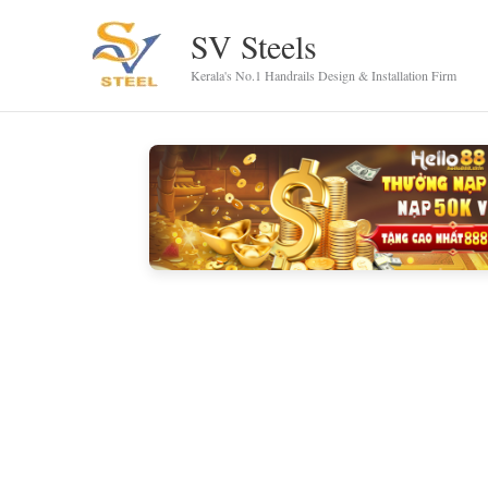
Skip
SV Steels
to
content
Kerala's No.1 Handrails Design & Installation Firm