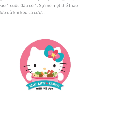
vào 1 cuộc đấu có 1. Sự mê mệt thể thao
ớp dở khi kéo cá cược.