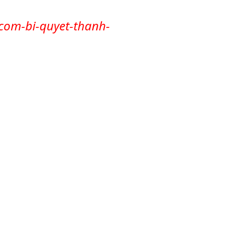
com-bi-quyet-thanh-