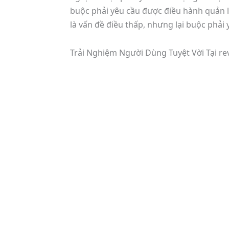
buộc phải yêu cầu được điều hành quản l
là vấn đề điều thấp, nhưng lại buộc phải 
Trải Nghiệm Người Dùng Tuyệt Vời Tại re