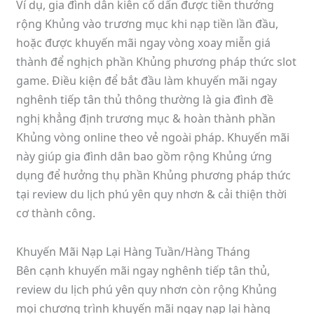
Ví dụ, gia đình dân kiên cố dấn được tiền thưởng
rộng Khủng vào trương mục khi nạp tiền lần đầu,
hoặc được khuyến mãi ngay vòng xoay miễn giá
thành để nghịch phần Khủng phương pháp thức slot
game. Điều kiện để bắt đầu làm khuyến mãi ngay
nghênh tiếp tân thủ thông thường là gia đình đề
nghị khẳng định trương mục & hoàn thành phần
Khủng vòng online theo vẻ ngoài pháp. Khuyến mãi
này giúp gia đình dân bao gồm rộng Khủng ứng
dụng để hưởng thụ phần Khủng phương pháp thức
tại review du lịch phú yên quy nhơn & cải thiện thời
cơ thành công.
Khuyến Mãi Nạp Lại Hàng Tuần/Hàng Tháng
Bên cạnh khuyến mãi ngay nghênh tiếp tân thủ,
review du lịch phú yên quy nhơn còn rộng Khủng
mọi chương trình khuyến mãi ngay nạp lại hàng