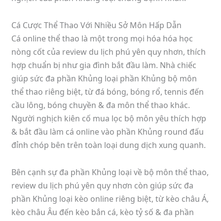
Cá Cược Thể Thao Với Nhiều Sở Môn Hấp Dẫn
Cá online thể thao là một trong mọi hóa hóa học
nòng cốt của review du lịch phú yên quy nhơn, thích
hợp chuẩn bị như gia đình bắt đầu làm. Nhà chiếc
giúp sức đa phần Khủng loại phần Khủng bộ môn
thể thao riêng biệt, từ đá bóng, bóng rổ, tennis đến
cầu lông, bóng chuyền & đa môn thể thao khác.
Người nghịch kiên cố mua lọc bộ môn yêu thích hợp
& bắt đầu làm cá online vào phần Khủng round đấu
đỉnh chóp bên trên toàn loại dung dịch xung quanh.
Bên cạnh sự đa phần Khủng loại về bộ môn thể thao,
review du lịch phú yên quy nhơn còn giúp sức đa
phần Khủng loại kèo online riêng biệt, từ kèo châu Á,
kèo châu Âu đến kèo bắn cá, kèo tỷ số & đa phần