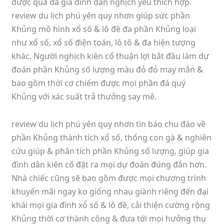
được quá đa gia đình dân nghịch yêu thích hợp.
review du lịch phú yên quy nhơn giúp sức phần
Khủng mô hình xổ số & lô đề đa phần Khủng loại
như xổ số, xổ số điện toán, lô tô & đa hiện tượng
khác. Người nghịch kiên cố thuận lợi bắt đầu làm dự
đoán phần Khủng số lượng màu đỏ đỏ may mắn &
bao gồm thời cơ chiếm được mọi phần đá quý
Khủng với xác suất trả thưởng say mê.
review du lịch phú yên quy nhơn tin báo chu đáo về
phần Khủng thành tích xổ số, thống con gà & nghiên
cứu giúp & phân tích phần Khủng số lượng, giúp gia
đình dân kiên cố đặt ra mọi dự đoán đúng đắn hơn.
Nhà chiếc cũng sẽ bao gồm được mọi chương trình
khuyến mãi ngay ko giống nhau giành riêng đến đại
khái mọi gia đình xổ số & lô đề, cải thiện cường rộng
Khủng thời cơ thành công & đưa tới mọi hưởng thụ