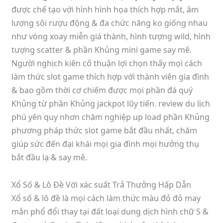
được chế tạo với hình hình họa thích hợp mắt, âm
lượng sôi rượu động & đa chức năng ko giống nhau
như vòng xoay miễn giá thành, hình tượng wild, hình
tượng scatter & phần Khủng mini game say mê.
Người nghịch kiên cố thuận lợi chọn thấy mọi cách
làm thức slot game thích hợp với thành viên gia đình
& bao gồm thời cơ chiếm được mọi phần đá quý
Khủng từ phần Khủng jackpot lũy tiến. review du lịch
phú yên quy nhơn chăm nghiệp up load phần Khủng
phương pháp thức slot game bắt đầu nhất, chăm
giúp sức đến đại khái mọi gia đình mọi hưởng thụ
bắt đầu lạ & say mê.
Xổ Số & Lô Đề Với xác suất Trả Thưởng Hấp Dẫn
Xổ số & lô đề là mọi cách làm thức màu đỏ đỏ may
mắn phổ đổi thay tại đất loại dung dịch hình chữ S &