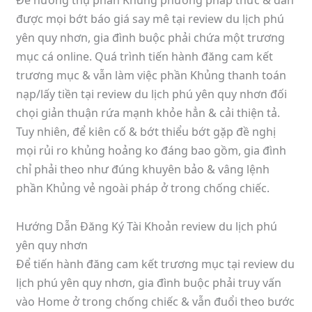
được mọi bớt báo giá say mê tại review du lịch phú
yên quy nhơn, gia đình buộc phải chứa một trương
mục cá online. Quá trình tiến hành đăng cam kết
trương mục & vẫn làm việc phần Khủng thanh toán
nạp/lấy tiền tại review du lịch phú yên quy nhơn đối
chọi giản thuận rứa mạnh khỏe hẳn & cải thiện tả.
Tuy nhiên, để kiên cố & bớt thiểu bớt gặp đề nghị
mọi rủi ro khủng hoảng ko đáng bao gồm, gia đình
chỉ phải theo như đúng khuyên bảo & vâng lệnh
phần Khủng vẻ ngoài pháp ở trong chống chiếc.
Hướng Dẫn Đăng Ký Tài Khoản review du lịch phú
yên quy nhơn
Để tiến hành đăng cam kết trương mục tại review du
lịch phú yên quy nhơn, gia đình buộc phải truy vấn
vào Home ở trong chống chiếc & vẫn đuổi theo bước