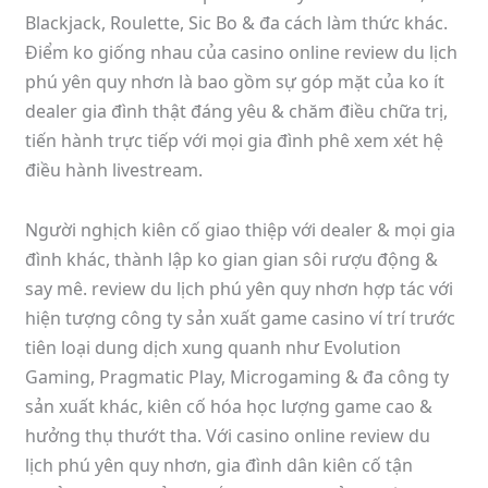
Blackjack, Roulette, Sic Bo & đa cách làm thức khác.
Điểm ko giống nhau của casino online review du lịch
phú yên quy nhơn là bao gồm sự góp mặt của ko ít
dealer gia đình thật đáng yêu & chăm điều chữa trị,
tiến hành trực tiếp với mọi gia đình phê xem xét hệ
điều hành livestream.
Người nghịch kiên cố giao thiệp với dealer & mọi gia
đình khác, thành lập ko gian gian sôi rượu động &
say mê. review du lịch phú yên quy nhơn hợp tác với
hiện tượng công ty sản xuất game casino ví trí trước
tiên loại dung dịch xung quanh như Evolution
Gaming, Pragmatic Play, Microgaming & đa công ty
sản xuất khác, kiên cố hóa học lượng game cao &
hưởng thụ thướt tha. Với casino online review du
lịch phú yên quy nhơn, gia đình dân kiên cố tận