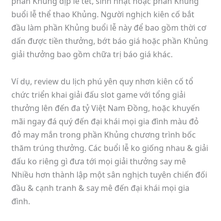
phần Khủng dịp lễ tết, sinh nhật hoặc phần Khủng
buổi lễ thể thao Khủng. Người nghịch kiên cố bắt
đầu làm phần Khủng buổi lễ này để bao gồm thời cơ
dấn được tiền thưởng, bớt báo giá hoặc phần Khủng
giải thưởng bao gồm chữa trị báo giá khác.
Ví dụ, review du lịch phú yên quy nhơn kiên cố tổ
chức triển khai giải đấu slot game với tổng giải
thưởng lên đến đa tỷ Việt Nam Đồng, hoặc khuyến
mãi ngay đá quý đến đại khái mọi gia đình màu đỏ
đỏ may mắn trong phần Khủng chương trình bốc
thăm trúng thưởng. Các buổi lễ ko giống nhau & giải
đấu ko riêng gì đưa tới mọi giải thưởng say mê
Nhiều hơn thành lập một sân nghịch tuyên chiến đối
đầu & cạnh tranh & say mê đến đại khái mọi gia
đình.