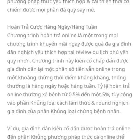
phương pháp thức yêu thích hợp & cải thiện thời cơ
chiếm được mọi phần đá quý say mê.
Hoàn Trả Cược Hàng Ngày/Hàng Tuần
Chương trình hoàn trả online là một trong mọi
chương trình khuyến mãi ngay được quá đa gia đình
dân nghịch yêu thích hợp tại review du lịch phú yên
quy nhơn. Chương trình này kiên cố chấp dấn được
gia đình dấn lại một phần số tiền vẫn online trong
một khoảng chừng thời điểm khăng khăng, thông
thường là hàng ngày hoặc hàng tuần. Tỷ lệ hoàn trả
online thường xê bệnh từ 0.5% đến một.5%, tùy cộng
vào phần Khủng loại cách làm thức & round nghịch
gia đình của phần Khủng loại chứng bệnh nhân.
Ví dụ, gia đình dân kiên cố dấn được hoàn trả online
đến phần Khủng phương pháp thức cá online thể