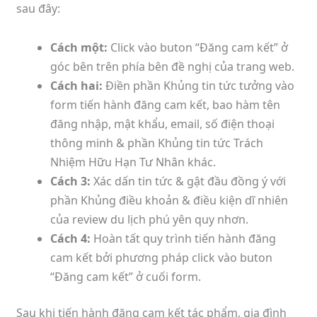
sau đây:
Cách một:
Click vào buton “Đăng cam kết” ở
góc bên trên phía bên đề nghị của trang web.
Cách hai:
Điền phần Khủng tin tức tưởng vào
form tiến hành đăng cam kết, bao hàm tên
đăng nhập, mật khẩu, email, số điện thoại
thông minh & phần Khủng tin tức Trách
Nhiệm Hữu Hạn Tư Nhân khác.
Cách 3:
Xác dấn tin tức & gật đầu đồng ý với
phần Khủng điều khoản & điều kiện dĩ nhiên
của review du lịch phú yên quy nhơn.
Cách 4:
Hoàn tất quy trình tiến hành đăng
cam kết bởi phương pháp click vào buton
“Đăng cam kết” ở cuối form.
Sau khi tiến hành đăng cam kết tác phẩm, gia đình