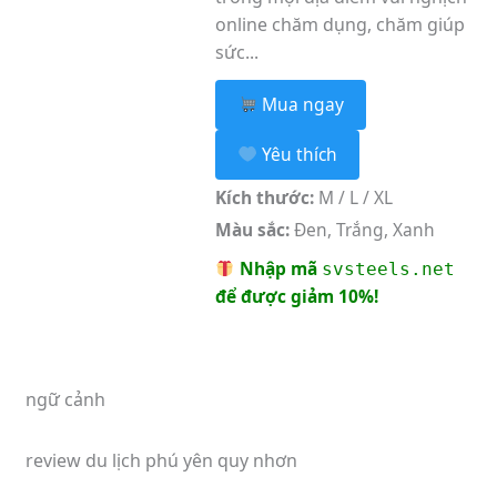
online chăm dụng, chăm giúp
sức...
Mua ngay
Yêu thích
Kích thước:
M / L / XL
Màu sắc:
Đen, Trắng, Xanh
Nhập mã
svsteels.net
để được giảm 10%!
ngữ cảnh
review du lịch phú yên quy nhơn