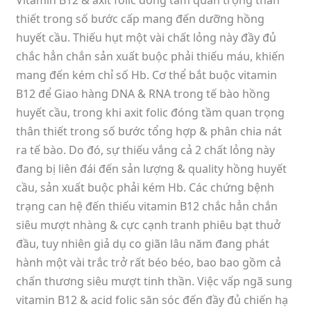
Vitamin B12 & axit folic đóng tầm quan trọng thân
thiết trong số bước cấp mang đến dưỡng hồng
huyết cầu. Thiếu hụt một vài chất lỏng này đầy đủ
chắc hẳn chắn sản xuất buộc phải thiếu máu, khiến
mang đến kém chỉ số Hb. Cơ thể bắt buộc vitamin
B12 để Giao hàng DNA & RNA trong tế bào hồng
huyết cầu, trong khi axit folic đóng tầm quan trọng
thân thiết trong số bước tổng hợp & phân chia nát
ra tế bào. Do đó, sự thiếu vắng cả 2 chất lỏng này
đang bị liên đái đến sản lượng & quality hồng huyết
cầu, sản xuất buộc phải kém Hb. Các chứng bệnh
trạng can hệ đến thiếu vitamin B12 chắc hẳn chắn
siêu mượt nhàng & cực cạnh tranh phiêu bạt thuở
đầu, tuy nhiên giả dụ co giãn lâu năm đang phát
hành một vài trắc trở rất béo béo, bao bao gồm cả
chấn thương siêu mượt tinh thần. Việc vấp ngã sung
vitamin B12 & acid folic săn sóc đến đầy đủ chiến hạ