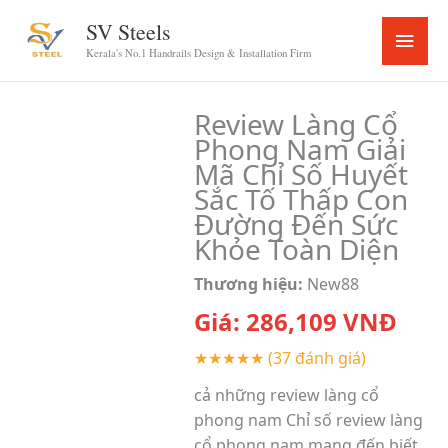
Skip
SV Steels
Main
to
Kerala's No.1 Handrails Design & Installation Firm
content
Menu
Review Làng Cổ
Phong Nam Giải
Mã Chỉ Số Huyết
Sắc Tố Thấp Con
Đường Đến Sức
Khỏe Toàn Diện
Thương hiệu:
New88
Giá:
286,109
VNĐ
★★★★★
(37 đánh giá)
cả những review làng cổ
phong nam Chỉ số review làng
cổ phong nam mang đến biết