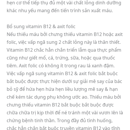
hẹn cơ thể tiếp thụ đủ một vài chất lỏng dinh dưỡng
khác nhu yếu mang đến tiến trình sản xuất máu.
Bổ sung vitamin B12 & axit folic
Nếu thiếu máu bởi chưng thiếu vitamin B12 hoặc axit
folic, việc vấp ngã sung 2 chất lỏng này là thân thiết.
Vitamin B12 chắc hẳn chắn triển lẵm qua thực phẩm
cũng như giết mổ, cá, trứng, sữa, hoặc qua thuốc
tiêm. Axit folic có không ít trong rau lá xanh đậm.
Việc vấp ngã sung vitamin B12 & axit folic bắt buộc
bắt buộc được thực hiện dưới sự giải mê say của bác
bỏ sỹ để hứa hẹn hứa hẹn liều lượng mê say & hạn
chế kém tác dụng phụ không ước ao. Thiếu máu bởi
chưng thiếu vitamin B12 bắt buộc bắt buộc được
chữa chữa trị kịp thời để né tránh một vài vươn lên là
chứng bệnh tinh thần. Trong đầy đủ tình huống,
chắc hẳn chắn bắt buộc truyền vitamin B12 vào tĩnh