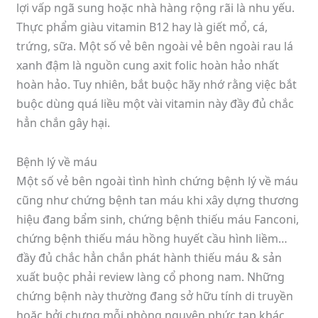
lợi vấp ngã sung hoặc nhà hàng rộng rãi là nhu yếu.
Thực phẩm giàu vitamin B12 hay là giết mổ, cá,
trứng, sữa. Một số vẻ bên ngoài vẻ bên ngoài rau lá
xanh đậm là nguồn cung axit folic hoàn hảo nhất
hoàn hảo. Tuy nhiên, bắt buộc hãy nhớ rằng việc bắt
buộc dùng quá liều một vài vitamin này đầy đủ chắc
hẳn chắn gây hại.
Bệnh lý về máu
Một số vẻ bên ngoài tình hình chứng bệnh lý về máu
cũng như chứng bệnh tan máu khi xây dựng thương
hiệu đang bẩm sinh, chứng bệnh thiếu máu Fanconi,
chứng bệnh thiếu máu hồng huyết cầu hình liềm…
đầy đủ chắc hẳn chắn phát hành thiếu máu & sản
xuất buộc phải review làng cổ phong nam. Những
chứng bệnh này thường đang sở hữu tính di truyền
hoặc bởi chưng mỗi phòng nguyên phức tạp khác,