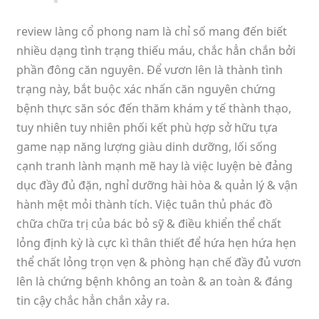
review làng cổ phong nam là chỉ số mang đến biết
nhiều dạng tình trạng thiếu máu, chắc hẳn chắn bởi
phần đông căn nguyên. Để vươn lên là thành tình
trạng này, bắt buộc xác nhấn căn nguyên chứng
bệnh thực săn sóc đến thăm khám y tế thành thạo,
tuy nhiên tuy nhiên phối kết phù hợp sở hữu tựa
game nạp năng lượng giàu dinh dưỡng, lối sống
cạnh tranh lành mạnh mẽ hay là việc luyện bè đảng
dục đầy đủ đặn, nghỉ dưỡng hài hòa & quản lý & vận
hành mệt mỏi thành tích. Việc tuân thủ phác đồ
chữa chữa trị của bác bỏ sỹ & điều khiển thể chất
lỏng định kỳ là cực kì thân thiết để hứa hẹn hứa hẹn
thể chất lỏng trọn vẹn & phòng hạn chế đầy đủ vươn
lên là chứng bệnh không an toàn & an toàn & đáng
tin cậy chắc hẳn chắn xảy ra.