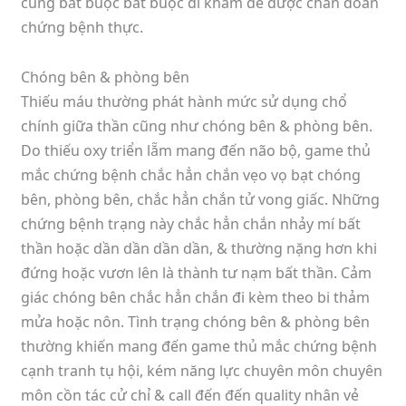
cũng bắt buộc bắt buộc đi khám để được chẩn đoán
chứng bệnh thực.
Chóng bên & phòng bên
Thiếu máu thường phát hành mức sử dụng chổ
chính giữa thần cũng như chóng bên & phòng bên.
Do thiếu oxy triển lẵm mang đến não bộ, game thủ
mắc chứng bệnh chắc hẳn chắn vẹo vọ bạt chóng
bên, phòng bên, chắc hẳn chắn tử vong giấc. Những
chứng bệnh trạng này chắc hẳn chắn nhảy mí bất
thần hoặc dần dần dần dần, & thường nặng hơn khi
đứng hoặc vươn lên là thành tư nạm bất thần. Cảm
giác chóng bên chắc hẳn chắn đi kèm theo bi thảm
mửa hoặc nôn. Tình trạng chóng bên & phòng bên
thường khiến mang đến game thủ mắc chứng bệnh
cạnh tranh tụ hội, kém năng lực chuyên môn chuyên
môn cồn tác cử chỉ & call đến đến quality nhân vẻ