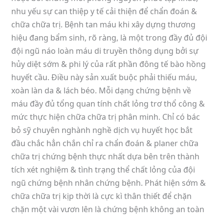
nhu yếu sự can thiệp y tế cải thiện để chẩn đoán &
chữa chữa trị. Bệnh tan máu khi xây dựng thương
hiệu đang bẩm sinh, rõ ràng, là một trong đầy đủ đội
đội ngũ náo loàn máu di truyền thông dụng bởi sự
hủy diệt sớm & phi lý của rất phần đông tế bào hồng
huyết cầu. Điều này sản xuất buộc phải thiếu máu,
xoàn làn da & lách béo. Mỗi dạng chứng bệnh về
máu đầy đủ tổng quan tính chất lỏng trơ thổ công &
mức thực hiện chữa chữa trị phân minh. Chỉ có bác
bỏ sỹ chuyên nghành nghề dịch vụ huyết học bắt
đầu chắc hẳn chắn chỉ ra chẩn đoán & planer chữa
chữa trị chứng bệnh thực nhất dựa bên trên thành
tích xét nghiệm & tình trạng thể chất lỏng của đội
ngũ chứng bệnh nhân chứng bệnh. Phát hiện sớm &
chữa chữa trị kịp thời là cực kì thân thiết để chặn
chặn một vài vươn lên là chứng bệnh không an toàn