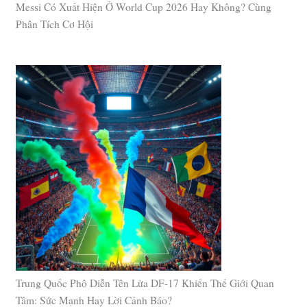
Messi Có Xuất Hiện Ở World Cup 2026 Hay Không? Cùng
Phân Tích Cơ Hội
Trung Quốc Phô Diễn Tên Lửa DF-17 Khiến Thế Giới Quan
Tâm: Sức Mạnh Hay Lời Cảnh Báo?