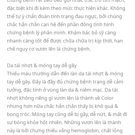
chứng bệnh rất béo béo gợi nhắc trắc trở tim mạch,
đặc biệt khi đi kèm theo mức thực hiện khác. Không
thể tự ý chẩn đoán tình trạng đau ngực, bởi chúng
chắc hẳn chắn can hệ đến phần đông tình hình
chứng bệnh lý phân minh. Khám bác bỏ sỹ càng
nhanh càng tốt để được chữa chữa trị kịp thời, hạn
chế nguy cơ vươn lên là chứng bệnh.
Da tái nhợt & móng tay dễ gãy
Thiếu máu thường dẫn đến làn da tái nhợt & móng
tay dễ gãy. Đây là đầy đủ chứng bệnh trạng dễ cảm
tưởng, đặc tính ở vùng làn da & niêm mạc. Da tái
nhợt không riêng gì vươn lên là thành về Color
nhưng hơn nữa chắc hẳn chắn thấy bị khô quá &
bong tróc. Móng tay cũng dễ bị gãy, dễ nứt, & mất đi
sự bóng khỏe hốt nhiên. Những vươn lên là thành
này là bởi chưng thiếu vắng hemoglobin, chất lỏng