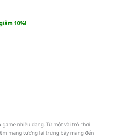
giảm 10%!
 game nhiều dạng. Từ một vài trò chơi
 đêm mang tương lai trưng bày mang đến