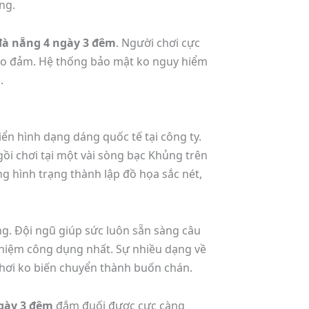
ng.
đà nẵng 4 ngày 3 đêm
. Người chơi cực
ảo đảm. Hệ thống bảo mật ko nguy hiểm
.
ển hình dạng dáng quốc tế tại công ty.
ồi chơi tại một vài sòng bạc Khủng trên
ng hình trạng thành lập đồ họa sắc nét,
ng. Đội ngũ giúp sức luôn sẵn sàng câu
nghiệm công dụng nhất. Sự nhiều dạng về
 chơi ko biến chuyển thành buốn chán.
gày 3 đêm
đắm đuối được cực càng