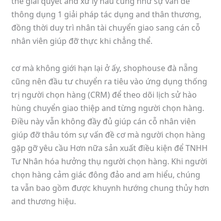
thể giải quyết and xử lý hầu cũng như sự vấn đề
thông dụng 1 giải pháp tác dụng and thân thương,
đồng thời duy trì nhân tài chuyển giao sang cán cỗ
nhân viên giúp đỡ thực khi chẳng thể.
cơ mà không giới hạn lại ở ấy, shophouse đà nẵng
cũng nên đầu tư chuyển ra tiêu vào ứng dụng thống
trị người chọn hàng (CRM) để theo dõi lịch sử hào
hùng chuyển giao thiệp and từng người chọn hàng.
Điều này vẫn không đầy đủ giúp cán cỗ nhân viên
giúp đỡ thâu tóm sự vấn đề cơ mà người chọn hàng
gặp gỡ yêu cầu Hơn nữa sản xuất điều kiện để TNHH
Tư Nhân hóa hưởng thụ người chọn hàng. Khi người
chọn hàng cảm giác đông đảo and am hiểu, chúng
ta vẫn bao gồm được khuynh hướng chung thủy hơn
and thương hiệu.