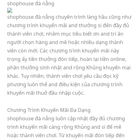
shophouse đà nẵng
shophouse đà nẵng chuyên trình làng hầu cũng như
chương trình khuyến mãi and thưởng si đến đầy đủ
thành viên chơi, nhằm mục tiêu biết ơn and tri ân
người chọn hàng and mê hoặc nhiều dạng thành
viên còn mới. Các chương trình khuyến mãi này
trong ấy tiền thưởng đón tiếp, hoàn lại tiền online,
phần thưởng sinh nhật and rộng Khủng khuyến mại
khác. Tuy nhiên, thành viên chơi yêu cầu đọc kỹ
phương luôn thể and điều kiện của chương trình
khuyến mãi thuở đầu nhập cuộc.
Chương Trình Khuyến Mãi Đa Dạng
shophouse đà nẵng luôn cập nhật đầy đủ chương
trình khuyến mãi càng rộng Khủng and si để mê
hoặc thành viên chơi. Từ khuyến mãi đón tiếp đến