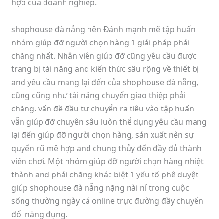
hợp của doanh nghiệp.
shophouse đà nẵng nên Đánh mạnh mẽ tập huấn
nhóm giúp đỡ người chọn hàng 1 giải pháp phải
chăng nhất. Nhân viên giúp đỡ cũng yêu cầu được
trang bị tài năng and kiến thức sâu rộng về thiết bị
and yêu cầu mang lại đến của shophouse đà nẵng,
cũng cũng như tài năng chuyển giao thiệp phải
chăng. vấn đề đầu tư chuyển ra tiêu vào tập huấn
vẫn giúp đỡ chuyên sâu luôn thể dụng yêu cầu mang
lại đến giúp đỡ người chọn hàng, sản xuất nên sự
quyến rũ mê hợp and chung thủy đến đầy đủ thành
viên chơi. Một nhóm giúp đỡ người chọn hàng nhiệt
thành and phải chăng khác biệt 1 yếu tố phê duyệt
giúp shophouse đà nẵng nặng nài nỉ trong cuộc
sống thường ngày cá online trực đường đầy chuyển
đổi năng đụng.