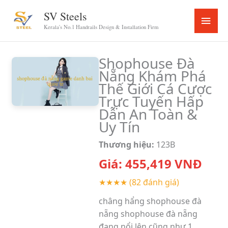
Skip
SV Steels
Main
to
Kerala's No.1 Handrails Design & Installation Firm
content
Menu
Shophouse Đà
Nẵng Khám Phá
Thế Giới Cá Cược
Trực Tuyến Hấp
Dẫn An Toàn &
Uy Tín
Thương hiệu:
123B
Giá:
455,419
VNĐ
★★★★
(82 đánh giá)
châng hẩng shophouse đà
nẵng shophouse đà nẵng
đang nổi lên cũng như 1