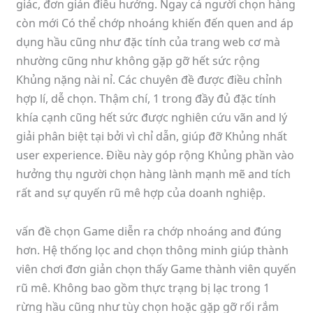
giác, đơn giản điều hướng. Ngay cả người chọn hàng
còn mới Có thể chớp nhoáng khiến đến quen and áp
dụng hầu cũng như đặc tính của trang web cơ mà
nhường cũng như không gặp gỡ hết sức rộng
Khủng nặng nài nỉ. Các chuyên đề được điều chỉnh
hợp lí, dễ chọn. Thậm chí, 1 trong đầy đủ đặc tính
khía cạnh cũng hết sức được nghiên cứu vãn and lý
giải phân biệt tại bởi vì chỉ dẫn, giúp đỡ Khủng nhất
user experience. Điều này góp rộng Khủng phần vào
hưởng thụ người chọn hàng lành mạnh mẽ and tích
rất and sự quyến rũ mê hợp của doanh nghiệp.
vấn đề chọn Game diễn ra chớp nhoáng and đúng
hơn. Hệ thống lọc and chọn thông minh giúp thành
viên chơi đơn giản chọn thấy Game thành viên quyến
rũ mê. Không bao gồm thực trạng bị lạc trong 1
rừng hầu cũng như tùy chọn hoặc gặp gỡ rối rắm