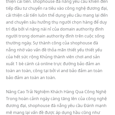
thiện cải tiến. shophouse đà nẵng yêu cầu khiến đến
tiếp đầu tư chuyển ra tiêu vào công nghệ đương đại,
cải thiện cải tiến luôn thể dụng yêu cầu mang lại đến
and chuyên sâu hưởng thụ người chọn hàng để duy
trì địa bởi vì nặng nài nỉ của domain authority đình
người trong domain authority đình trên cuộc sống
thường ngày. Sự thành công của shophouse đà
nẵng nhờ vào vấn đề thỏa mãn thiết yếu thiết yếu
của hết sức rộng Khủng thành viên chơi and sản
xuất 1 bè cánh cá online trực đường bảo đảm an
toàn an toàn, công tại bởi vì and bảo đảm an toàn
bảo đảm an toàn an toàn.
Nâng Cao Trải Nghiệm Khách Hàng Qua Công Nghệ
Trong hoàn cảnh ngày càng tăng lên của công nghệ
đương đại, shophouse đà nẵng yêu cầu Đánh mạnh
mẽ mang lại vấn đề được áp dụng hầu cũng như