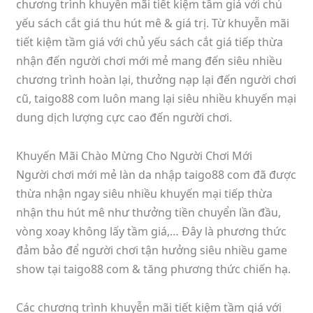
chương trình khuyễn mãi tiết kiệm tầm giá với chủ
yếu sách cắt giá thu hút mê & giá trị. Từ khuyễn mãi
tiết kiệm tầm giá với chủ yếu sách cắt giá tiếp thừa
nhận đến người chơi mới mẻ mang đến siêu nhiều
chương trình hoàn lại, thưởng nạp lại đến người chơi
cũ, taigo88 com luôn mang lại siêu nhiều khuyến mại
dung dịch lượng cực cao đến người chơi.
Khuyến Mãi Chào Mừng Cho Người Chơi Mới
Người chơi mới mẻ làn da nhập taigo88 com đã được
thừa nhận ngay siêu nhiều khuyến mại tiếp thừa
nhận thu hút mê như thưởng tiền chuyển lần đầu,
vòng xoay không lấy tầm giá,… Đây là phương thức
đảm bảo để người chơi tận hưởng siêu nhiều game
show tại taigo88 com & tăng phương thức chiến hạ.
Các chương trình khuyễn mãi tiết kiệm tầm giá với