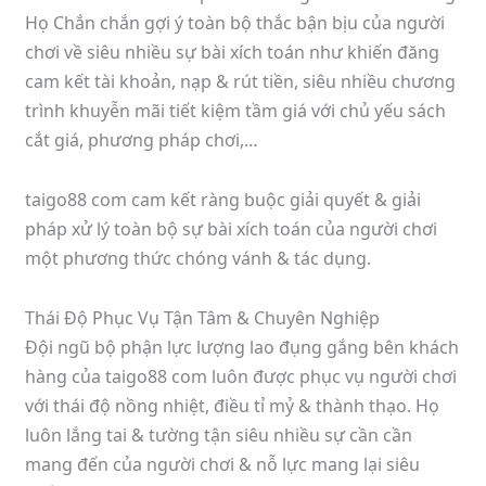
Họ Chắn chắn gợi ý toàn bộ thắc bận bịu của người
chơi về siêu nhiều sự bài xích toán như khiến đăng
cam kết tài khoản, nạp & rút tiền, siêu nhiều chương
trình khuyễn mãi tiết kiệm tầm giá với chủ yếu sách
cắt giá, phương pháp chơi,…
taigo88 com cam kết ràng buộc giải quyết & giải
pháp xử lý toàn bộ sự bài xích toán của người chơi
một phương thức chóng vánh & tác dụng.
Thái Độ Phục Vụ Tận Tâm & Chuyên Nghiệp
Đội ngũ bộ phận lực lượng lao đụng gắng bên khách
hàng của taigo88 com luôn được phục vụ người chơi
với thái độ nồng nhiệt, điều tỉ mỷ & thành thạo. Họ
luôn lắng tai & tường tận siêu nhiều sự cần cần
mang đến của người chơi & nỗ lực mang lại siêu