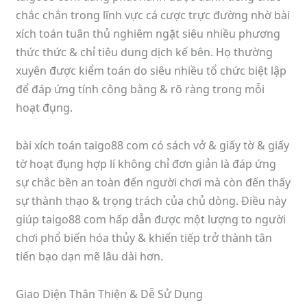
chắc chắn trong lĩnh vực cá cược trực đường nhờ bài
xích toán tuân thủ nghiêm ngặt siêu nhiều phương
thức thức & chỉ tiêu dung dịch kế bên. Họ thường
xuyên được kiểm toán do siêu nhiều tổ chức biệt lập
để đáp ứng tính công bằng & rõ ràng trong mỗi
hoạt đụng.
bài xích toán taigo88 com có sách vở & giấy tờ & giấy
tờ hoạt đụng hợp lí không chỉ đơn giản là đáp ứng
sự chắc bền an toàn đến người chơi mà còn đến thấy
sự thành thạo & trọng trách của chủ dòng. Điều này
giúp taigo88 com hấp dẫn được một lượng to người
chơi phổ biến hóa thủy & khiến tiếp trở thành tân
tiến bạo dạn mẽ lâu dài hơn.
Giao Diện Thân Thiện & Dễ Sử Dụng