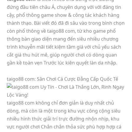
đứng đầu tiên châu Á, chuyên dụng với với đáng tin
cậy, phổ thông game show & công tác khách hàng
thành thạo. Bài viết đó đã đi sâu vào trong bình chọn
còn phổ thông về taigo88 com, từ kho game phổ
thông bàn giao diện mang đến siêu nhiều chương
trình khuyễn mãi tiết kiệm tầm giá với chủ yếu sách
cắt giá thu hút mê, giúp người chơi có dòng quan
gần kề toàn vẹn Trước lúc kiên quyết làn da nhập.
taigo88 com: Sân Chơi Cá Cược Đẳng Cấp Quốc Tế
taigo88 com không chỉ đơn giản là duy nhất chủ
dòng, mà còn là một trong khu vực công cộng siêu
nhiều hình thức giải trí trực đường nhộn nhịp, khu
vực người chơi Chắn chắn thỏa sức phù hợp hợp cá