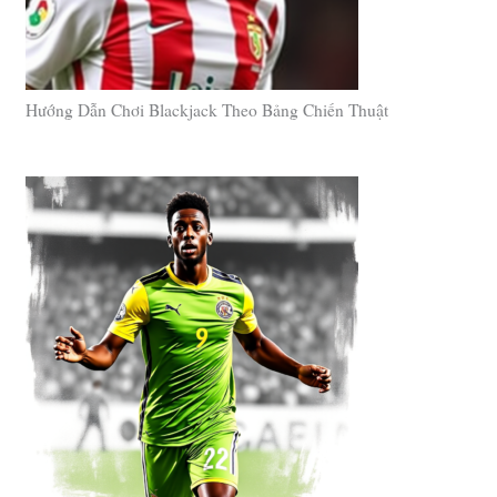
Hướng Dẫn Chơi Blackjack Theo Bảng Chiến Thuật