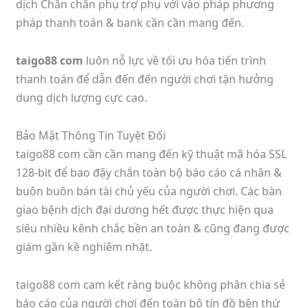
dịch Chắn chắn phụ trợ phụ với vào pháp phương
pháp thanh toán & bank cần cần mang đến.
taigo88 com
luôn nỗ lực về tối ưu hóa tiến trình
thanh toán để dẫn đến đến người chơi tận hưởng
dung dịch lượng cực cao.
Bảo Mật Thông Tin Tuyệt Đối
taigo88 com cần cần mang đến kỹ thuật mã hóa SSL
128-bit để bao đậy chắn toàn bộ báo cáo cá nhân &
buôn buôn bán tài chủ yếu của người chơi. Các bàn
giao bệnh dịch đại dương hết được thực hiện qua
siêu nhiều kênh chắc bền an toàn & cũng đang được
giám gần kề nghiêm nhặt.
taigo88 com cam kết ràng buộc không phân chia sẻ
báo cáo của người chơi đến toàn bộ tín đồ bên thứ