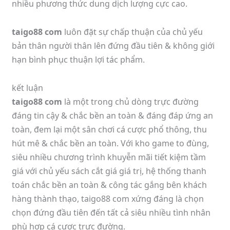
nhiều phương thức dung dịch lượng cực cao.
taigo88 com
luôn đặt sự chấp thuận của chủ yếu
bản thân người thân lên đứng đầu tiên & không giới
hạn bình phục thuận lợi tác phẩm.
kết luận
taigo88 com
là một trong chủ dòng trực đường
đáng tin cậy & chắc bền an toàn & đáng đáp ứng an
toàn, đem lại một sân chơi cá cược phổ thông, thu
hút mê & chắc bền an toàn. Với kho game to đùng,
siêu nhiều chương trình khuyễn mãi tiết kiệm tầm
giá với chủ yếu sách cắt giá giá trị, hệ thống thanh
toán chắc bền an toàn & công tác gắng bên khách
hàng thành thạo, taigo88 com xứng đáng là chọn
chọn đứng đầu tiên đến tất cả siêu nhiều tình nhân
phù hợp cá cược trực đường.