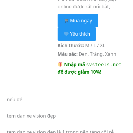
online được rất nổi bật,...
Mua ngay
Yêu thích
Kích thước:
M / L / XL
Màu sắc:
Đen, Trắng, Xanh
Nhập mã
svsteels.net
để được giảm 10%!
nếu để
tem dan xe vision đẹp
tem dan xe vision đẹp là 1 trong nền tảng cội rễ