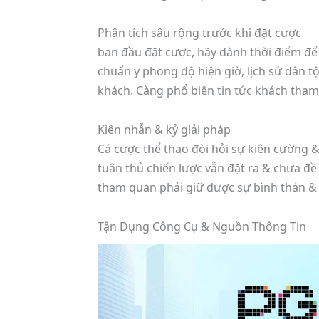
Phân tích sâu rộng trước khi đặt cược
ban đầu đặt cược, hãy dành thời điểm để p
chuẩn y phong độ hiện giờ, lịch sử dân t
khách. Càng phổ biến tin tức khách tham q
Kiên nhẫn & kỷ giải pháp
Cá cược thể thao đòi hỏi sự kiên cường 
tuân thủ chiến lược vẫn đặt ra & chưa đề
tham quan phải giữ được sự bình thản & k
Tận Dụng Công Cụ & Nguồn Thông Tin