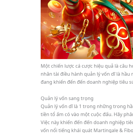
Một chiến lược cá cược hiệu quả là câu h
nhân tài điều hành quản lý vốn dĩ là hầu
đang khiến đến đến doanh nghiệp tiêu sú
Quản lý vốn sang trọng
Quản lý vốn dĩ là 1 trong những trong h
tiền tổ ấm có vào một cuộc đấu. Hãy phâ
Việc này khiến đến đến doanh nghiệp tiêu
vốn nổi tiếng khái quát Martingale & Fibo