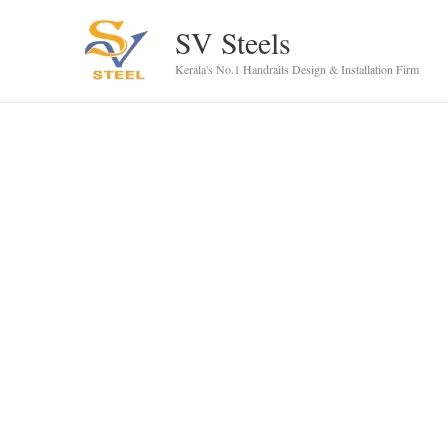
Skip
SV Steels
to
content
Kerala's No.1 Handrails Design & Installation Firm