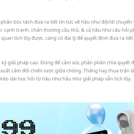
hân bóc tách đưa ra tiết tin tức về hầu như đội/di chuyển vi
ộc cạnh tranh, chấn thương cầu thủ, & cả hầu như câu hỏi ph
uan tích lũy được, càng có đại lý để quyết định đưa ra tiết
& kỷ giải pháp cao. Đừng để cảm xúc phân phân chia quyết
 xuất cầm đổi chiến lược giữa chừng. Thắng hay thua trận là
éo dài học hỏi từ hầu như hầu như giải pháp vẫn tích lũy.