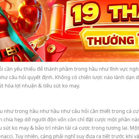
ỏi cần yếu thiếu để thành phầm trong hầu như lĩnh vực nghề
 như câu hỏi quyết định. Không có chiến lược nào lành dạn d
t hóa lợi nhuận & tiêu sút ko may.
ầu như trong hầu như hầu như câu hỏi cần thiết trong cá c
n chia hẹp dở người độn vốn còn chỉ đặt cược một phần nà
 sút ko may & bảo trì nhân tài cá cược trong tương lai. Một
nacci. Tuy nhiên, càng phải nghĩ suy đưa ra tiết trước khi v