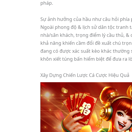
pháp.
Sự ảnh hưởng của hầu như câu hỏi phía 
Ngoài phong độ & lịch sử dân tộc tranh 
nhà/sân khách, trọng điểm lý cầu thủ, & cả
khả năng khiến cầm đổi đề xuất chú trọ
đang có được xác suất kèo khác thường s
khôn xiết túng bấn hiểm biệt để đưa ra lời
Xây Dựng Chiến Lược Cá Cược Hiệu Quả