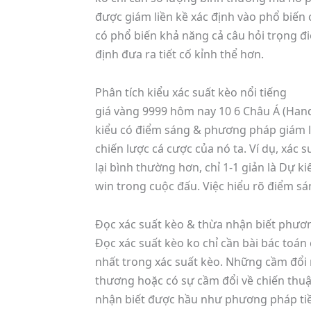
được giám liền kề xác định vào phổ biến 
có phổ biến khả năng cả câu hỏi trọng đi
định đưa ra tiết cố kỉnh thể hơn.
Phân tích kiểu xác suất kèo nổi tiếng
giá vàng 9999 hôm nay 10 6 Châu Á (Handic
kiểu có điểm sáng & phương pháp giám li
chiến lược cá cược của nó ta. Ví dụ, xác
lại bình thường hơn, chỉ 1-1 giản là Dự 
win trong cuộc đấu. Việc hiểu rõ điểm sá
Đọc xác suất kèo & thừa nhận biết phươ
Đọc xác suất kèo ko chỉ cần bài bác toán
nhất trong xác suất kèo. Những cầm đổi n
thương hoặc có sự cầm đổi về chiến thuậ
nhận biết được hầu như phương pháp tiề