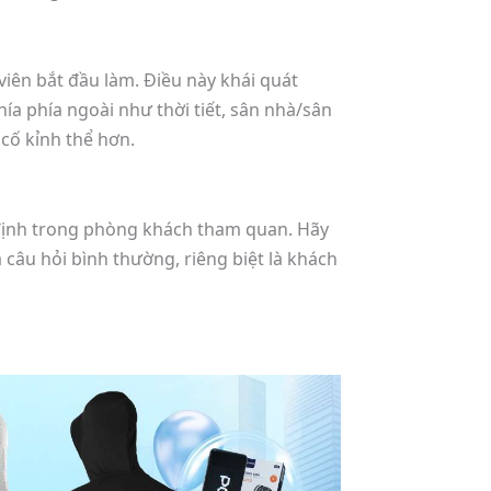
ên bắt đầu làm. Điều này khái quát
ía phía ngoài như thời tiết, sân nhà/sân
 cố kỉnh thể hơn.
 định trong phòng khách tham quan. Hãy
 câu hỏi bình thường, riêng biệt là khách