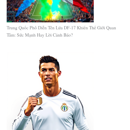
Trung Quốc Phô Diễn Tên Lửa DF-17 Khiến Thế Giới Quan
Tâm: Sức Mạnh Hay Lời Cảnh Báo?