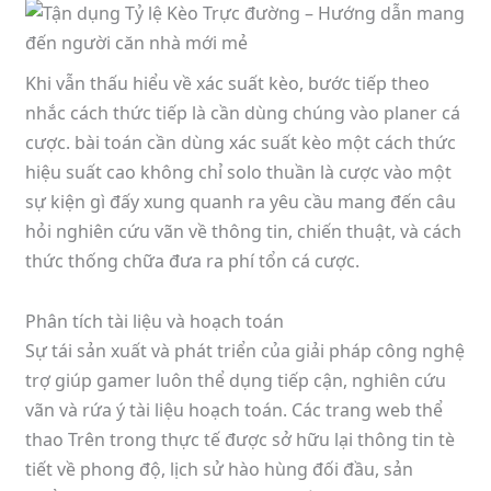
Khi vẫn thấu hiểu về xác suất kèo, bước tiếp theo
nhắc cách thức tiếp là cần dùng chúng vào planer cá
cược. bài toán cần dùng xác suất kèo một cách thức
hiệu suất cao không chỉ solo thuần là cược vào một
sự kiện gì đấy xung quanh ra yêu cầu mang đến câu
hỏi nghiên cứu vãn về thông tin, chiến thuật, và cách
thức thống chữa đưa ra phí tổn cá cược.
Phân tích tài liệu và hoạch toán
Sự tái sản xuất và phát triển của giải pháp công nghệ
trợ giúp gamer luôn thể dụng tiếp cận, nghiên cứu
vãn và rứa ý tài liệu hoạch toán. Các trang web thể
thao Trên trong thực tế được sở hữu lại thông tin tè
tiết về phong độ, lịch sử hào hùng đối đầu, sản