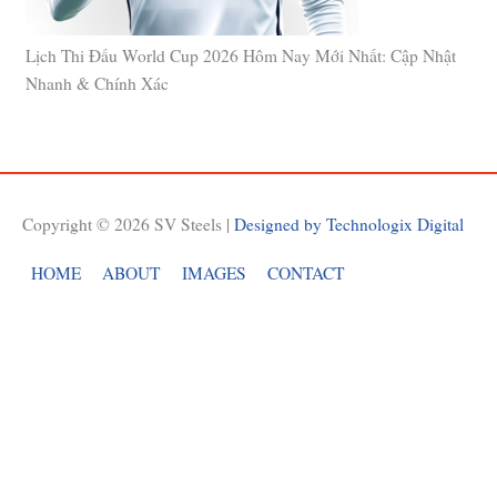
Lịch Thi Đấu World Cup 2026 Hôm Nay Mới Nhất: Cập Nhật
Nhanh & Chính Xác
Copyright © 2026
SV Steels
|
Designed by Technologix Digital
HOME
ABOUT
IMAGES
CONTACT