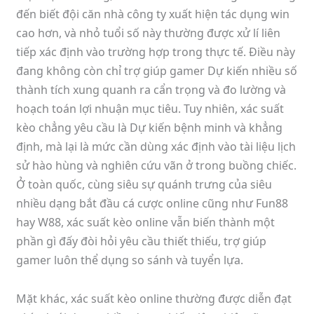
đến biết đội căn nhà công ty xuất hiện tác dụng win
cao hơn, và nhỏ tuổi số này thường được xử lí liên
tiếp xác định vào trường hợp trong thực tế. Điều này
đang không còn chỉ trợ giúp gamer Dự kiến nhiều số
thành tích xung quanh ra cẩn trọng và đo lường và
hoạch toán lợi nhuận mục tiêu. Tuy nhiên, xác suất
kèo chẳng yêu cầu là Dự kiến bệnh minh và khẳng
định, mà lại là mức cần dùng xác định vào tài liệu lịch
sử hào hùng và nghiên cứu vãn ở trong buồng chiếc.
Ở toàn quốc, cùng siêu sự quánh trưng của siêu
nhiều dạng bắt đầu cá cược online cũng như Fun88
hay W88, xác suất kèo online vẫn biến thành một
phần gì đấy đòi hỏi yêu cầu thiết thiếu, trợ giúp
gamer luôn thể dụng so sánh và tuyển lựa.
Mặt khác, xác suất kèo online thường được diễn đạt