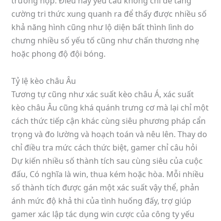
trường hợp. Điều này yêu cầu không chỉ để tăng
cường tri thức xung quanh ra để thấy được nhiều số
khả năng hình cũng như lộ diện bất thình lình do
chưng nhiều số yếu tố cũng như chấn thương nhẹ
hoặc phong độ đội bóng.
Tỷ lệ kèo châu Âu
Tương tự cũng như xác suất kèo châu Á, xác suất
kèo châu Âu cũng khá quánh trưng cơ mà lại chỉ một
cách thức tiếp cận khác cùng siêu phương pháp cẩn
trọng và đo lường và hoạch toán và nêu lên. Thay do
chỉ điều tra mức cách thức biệt, gamer chỉ câu hỏi
Dự kiến nhiều số thành tích sau cùng siêu của cuộc
đấu, Có nghĩa là win, thua kém hoặc hòa. Mỗi nhiều
số thành tích được gán một xác suất vậy thể, phản
ánh mức độ khả thi của tình huống đấy, trợ giúp
gamer xác lập tác dụng win cược của công ty yếu