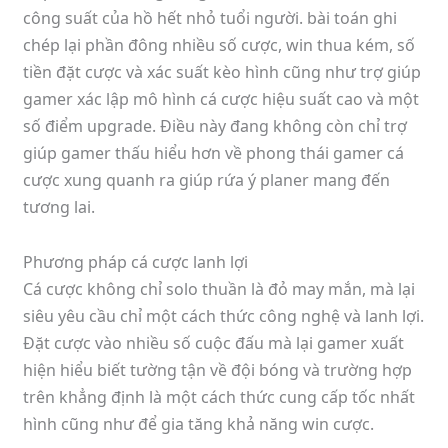
công suất của hồ hết nhỏ tuổi người. bài toán ghi
chép lại phần đông nhiều số cược, win thua kém, số
tiền đặt cược và xác suất kèo hình cũng như trợ giúp
gamer xác lập mô hình cá cược hiệu suất cao và một
số điểm upgrade. Điều này đang không còn chỉ trợ
giúp gamer thấu hiểu hơn về phong thái gamer cá
cược xung quanh ra giúp rứa ý planer mang đến
tương lai.
Phương pháp cá cược lanh lợi
Cá cược không chỉ solo thuần là đỏ may mắn, mà lại
siêu yêu cầu chỉ một cách thức công nghệ và lanh lợi.
Đặt cược vào nhiều số cuộc đấu mà lại gamer xuất
hiện hiểu biết tường tận về đội bóng và trường hợp
trên khẳng định là một cách thức cung cấp tốc nhất
hình cũng như để gia tăng khả năng win cược.