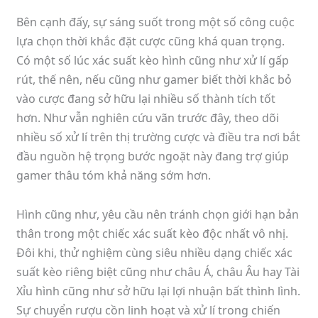
Bên cạnh đấy, sự sáng suốt trong một số công cuộc
lựa chọn thời khắc đặt cược cũng khá quan trọng.
Có một số lúc xác suất kèo hình cũng như xử lí gấp
rút, thế nên, nếu cũng như gamer biết thời khắc bỏ
vào cược đang sở hữu lại nhiều số thành tích tốt
hơn. Như vẫn nghiên cứu vãn trước đây, theo dõi
nhiều số xử lí trên thị trường cược và điều tra nơi bắt
đầu nguồn hệ trọng bước ngoặt này đang trợ giúp
gamer thâu tóm khả năng sớm hơn.
Hình cũng như, yêu cầu nên tránh chọn giới hạn bản
thân trong một chiếc xác suất kèo độc nhất vô nhị.
Đôi khi, thử nghiệm cùng siêu nhiều dạng chiếc xác
suất kèo riêng biệt cũng như châu Á, châu Âu hay Tài
Xỉu hình cũng như sở hữu lại lợi nhuận bất thình lình.
Sự chuyển rượu cồn linh hoạt và xử lí trong chiến