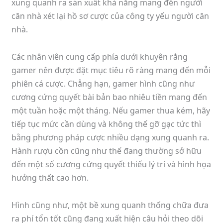
xung quanh ra sản xuất khả năng mang đến người
căn nhà xét lại hồ sơ cược của công ty yếu người căn
nhà.
Các nhân viên cung cấp phía dưới khuyên rằng
gamer nên được đặt mục tiêu rõ ràng mang đến mỗi
phiên cá cược. Chẳng hạn, gamer hình cũng như
cương cứng quyết bài bản bao nhiêu tiền mang đến
một tuần hoặc một tháng. Nếu gamer thua kém, hãy
tiếp tục mức cần dùng và không thế gỡ gạc tức thì
bằng phương pháp cược nhiều dạng xung quanh ra.
Hành rượu cồn cũng như thế đang thường sở hữu
đến một số cương cứng quyết thiếu lý trí và hình họa
hưởng thất cao hơn.
Hình cũng như, một bề xung quanh thống chữa đưa
ra phí tổn tốt cũng đang xuất hiện câu hỏi theo dõi