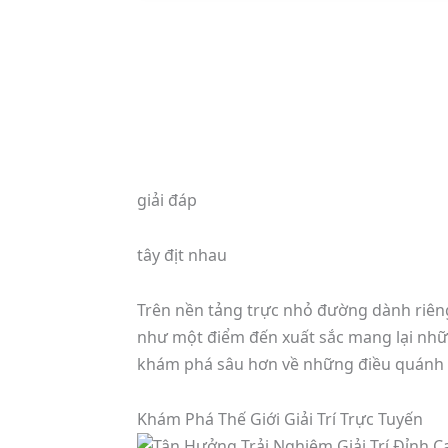
giải đáp
tây địt nhau
Trên nền tảng trực nhỏ đường dành riêng
như một điểm đến xuất sắc mang lại nhữn
khám phá sâu hơn về những điều quánh s
Khám Phá Thế Giới Giải Trí Trực Tuyến