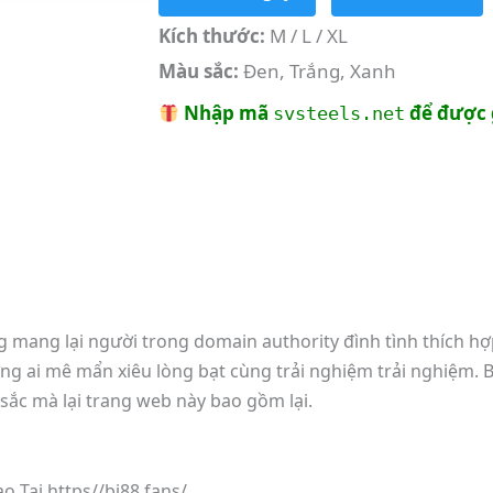
Kích thước:
M / L / XL
Màu sắc:
Đen, Trắng, Xanh
Nhập mã
để được 
svsteels.net
 mang lại người trong domain authority đình tình thích hợ
g ai mê mẩn xiêu lòng bạt cùng trải nghiệm trải nghiệm. Bà
ắc mà lại trang web này bao gồm lại.