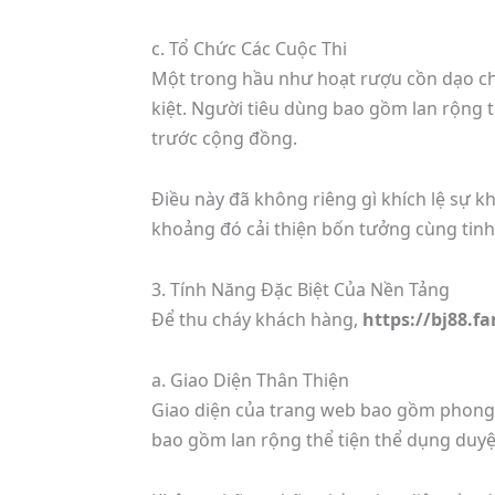
c. Tổ Chức Các Cuộc Thi
Một trong hầu như hoạt rượu cồn dạo ch
kiệt. Người tiêu dùng bao gồm lan rộng t
trước cộng đồng.
Điều này đã không riêng gì khích lệ sự
khoảng đó cải thiện bốn tưởng cùng tinh
3. Tính Năng Đặc Biệt Của Nền Tảng
Để thu cháy khách hàng,
https://bj88.fa
a. Giao Diện Thân Thiện
Giao diện của trang web bao gồm phong c
bao gồm lan rộng thể tiện thể dụng duyệ