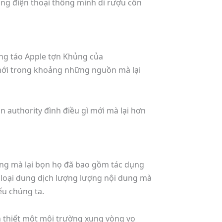
ùng điện thoại thông minh di rượu cồn
áng táo Apple tợn Khủng của
mới trong khoảng những nguồn mà lại
authority đình điều gì mới mà lại hơn
ng mà lại bọn họ đã bao gồm tác dụng
 loại dung dịch lượng lượng nội dung mà
ếu chúng ta.
n thiết một môi trường xung vòng vo