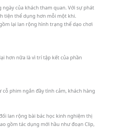
g ngày của khách tham quan. Với sự phát
h tiện thể dụng hơn mỗi một khi.
m lại lan rộng hình trạng thể dạo chơi
 hơn nữa là vì trí tập kết của phần
như cỗ phim ngắn đầy tình cảm, khách hàng
ối lan rộng bài bác học kinh nghiệm thị
bao gồm tác dụng mới hầu như đoạn Clip,