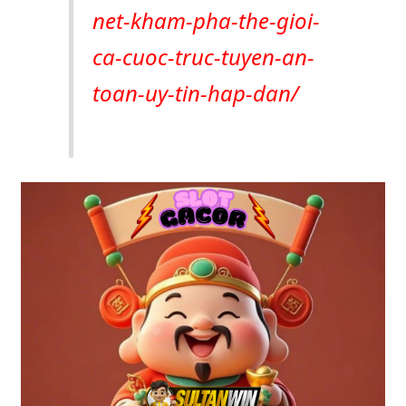
net-kham-pha-the-gioi-
ca-cuoc-truc-tuyen-an-
toan-uy-tin-hap-dan/