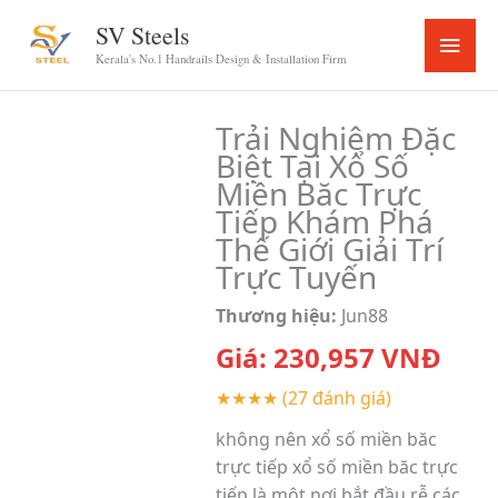
Skip
SV Steels
Main
to
Kerala's No.1 Handrails Design & Installation Firm
content
Menu
Trải Nghiệm Đặc
Biệt Tại Xổ Số
Miền Băc Trực
Tiếp Khám Phá
Thế Giới Giải Trí
Trực Tuyến
Thương hiệu:
Jun88
Giá:
230,957
VNĐ
★★★★
(27 đánh giá)
không nên xổ số miền băc
trực tiếp xổ số miền băc trực
tiếp là một nơi bắt đầu rễ các