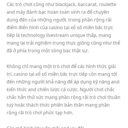
Các trò chơi cũng như blackjack, baccarat, roulette
and máy đánh bạc hoàn toàn sinh ra để chuyên
dụng đến của những người. trong phần rộng rãi
điểm điển hình của casino tại xổ số miền băc trực
tiếp là technology livestream unique thấp, mang
mang lại trải nghiệm trung thực giống cũng như thể
đã ở phía trong một sòng bạc thật sự.
Không chỉ mang một trò chơi để các hình thức giải
trí, casino tại xổ số miền băc trực tiếp còn mang tới
đến những người khả năng để áp dụng kỹ năng and
kiến thức and chiến lược cá cược. Người chơi chắc
chắc hẳn thử sức mang phần rộng rãi trò chơi thuần
tuý hoặc thách thức phiên bản thân mang phần
rộng rãi trò chơi phức tạp hơn.