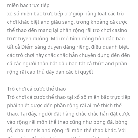
miền băc trực tiếp
xổ số miền băc trực tiếp trợ giúp hàng loạt các trò
chơi khác biệt and giàu sang, trong khoảng cá cược
thể thao đến mang lại phần rộng rãi trò chơi casino
trực tuyến đường. Mỗi mô hình đông hòn đảo bao
tất cả Điểm sáng duyên dáng riêng. điều quánh biệt,
các trò chơi này chắc chắc hẳn chuyên dụng đến đến
cả các người thân bắt đầu bao tất cả thức and phần
rộng rãi cao thủ dày dạn các bí quyết.
Trò chơi cá cược thể thao
Trò chơi cá cược thể thao tại xổ số miền băc trực tiếp
phải thiết được đến phần rộng rãi ai mê thích thể
thao. Tại đây, người đặt hàng chắc chắc hẳn đặt cược
vào rộng rãi môn thể thao cũng như bóng đá, bóng
rổ, chơi tennis and rộng rãi môn thể thao khác. Với