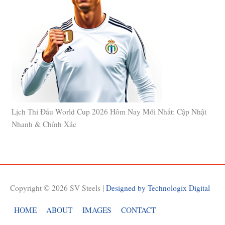
Lịch Thi Đấu World Cup 2026 Hôm Nay Mới Nhất: Cập Nhật
Nhanh & Chính Xác
Copyright © 2026
SV Steels
|
Designed by Technologix Digital
HOME
ABOUT
IMAGES
CONTACT