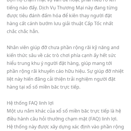
tiếng nào đấy. Dịch Vụ Thương Mại này đang từng
được tiêu đánh đấm hóa để kiên thay người đặt
hàng cất cánh bướm lưu giải thuật Cấp Tốc nhất
chắc chắc hẳn.
Nhân viên giúp đỡ chưa phần rộng rãi kỹ năng and
kiến thức sâu về các trò chơi phía cạnh ấy hết sức
hiểu trung khu ý người đặt hàng, giúp mang tới
phần rộng rãi khuyến cáo hữu hiệu. Sự giúp đỡ nhiệt
liệt này hiến đâng cải thiện trải nghiệm người đặt
hàng tại xổ số miền băc trực tiếp.
Hệ thống FAQ linh lợi
Một ưu nắm khác của xổ số miền băc trực tiếp là hệ
điều hành câu hỏi thường chạm mặt (FAQ) linh lợi.
Hệ thống này được xây dựng xác định vào phần rộng