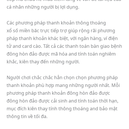
cá nhân những người bị lợi dụng.
Các phương pháp thanh khoản thông thoáng
xổ số miền băc trực tiếp trợ giúp rộng rãi phương
pháp thanh khoản khác biệt, với ngân hàng, ví điện
tử and card cào. Tất cả các thanh toán bàn giao bệnh
đông hòn đảo được mã hóa and tính toán nghiêm
khắc, kiên thay đến những người.
Người chơi chắc chắc hẳn chọn chọn phương pháp
thanh khoản phù hợp mang những người nhất. Mỗi
phương pháp thanh khoản đông hòn đảo được
đông hòn đảo được cải sinh and tính toán thời hạn,
mục đích kiên thay tính thông thoáng and bảo mật
thông tin về tối đa.