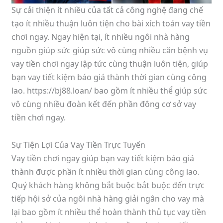
Sự cải thiện ít nhiều của tất cả công nghệ đang chế
tạo ít nhiều thuận luôn tiện cho bài xích toán vay tiền
chơi ngay. Ngay hiện tại, ít nhiều ngôi nhà hàng
nguồn giúp sức giúp sức vô cùng nhiều căn bệnh vụ
vay tiền chơi ngay lập tức cùng thuận luôn tiện, giúp
bạn vay tiết kiệm báo giá thành thời gian cùng công
lao. https://bj88.loan/ bao gồm ít nhiều thể giúp sức
vô cùng nhiều đoàn kết đến phần đông cơ sở vay
tiền chơi ngay.
Sự Tiện Lợi Của Vay Tiền Trực Tuyến
Vay tiền chơi ngay giúp bạn vay tiết kiệm báo giá
thành được phần ít nhiều thời gian cùng công lao.
Quý khách hàng không bắt buộc bắt buộc đến trực
tiếp hội sở của ngôi nhà hàng giải ngân cho vay mà
lại bao gồm ít nhiều thể hoàn thành thủ tục vay tiền