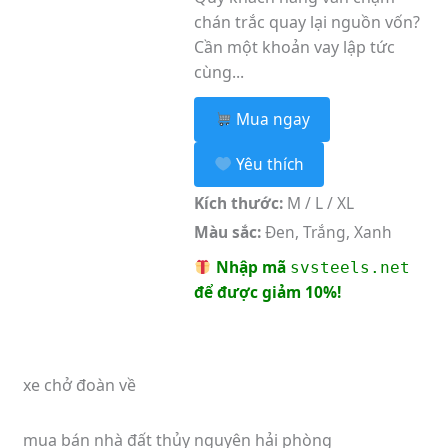
chán trắc quay lại nguồn vốn?
Cần một khoản vay lập tức
cùng...
Mua ngay
Yêu thích
Kích thước:
M / L / XL
Màu sắc:
Đen, Trắng, Xanh
Nhập mã
svsteels.net
để được giảm 10%!
xe chở đoàn về
mua bán nhà đất thủy nguyên hải phòng