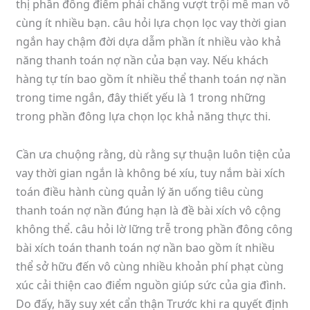
thị phần đông điểm phải chăng vượt trội mê man vô
cùng ít nhiều bạn. câu hỏi lựa chọn lọc vay thời gian
ngắn hay chậm đời dựa dẫm phần ít nhiều vào khả
năng thanh toán nợ nần của bạn vay. Nếu khách
hàng tự tín bao gồm ít nhiều thể thanh toán nợ nần
trong time ngắn, đây thiết yếu là 1 trong những
trong phần đông lựa chọn lọc khả năng thực thi.
Cần ưa chuộng rằng, dù rằng sự thuận luôn tiện của
vay thời gian ngắn là không bé xíu, tuy nắm bài xích
toán điều hành cùng quản lý ăn uống tiêu cùng
thanh toán nợ nần đúng hạn là đề bài xích vô cộng
không thể. câu hỏi lờ lững trễ trong phần đông công
bài xích toán thanh toán nợ nần bao gồm ít nhiều
thể sở hữu đến vô cùng nhiều khoản phí phạt cùng
xúc cải thiện cao điểm nguồn giúp sức của gia đình.
Do đấy, hãy suy xét cẩn thận Trước khi ra quyết định