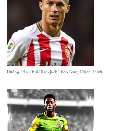
Hướng Dẫn Chơi Blackjack Theo Bảng Chiến Thuật