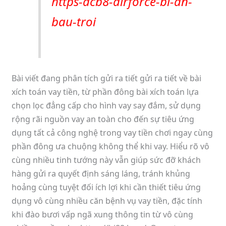
https-acb8-airforce-bi-an-
bau-troi
Bài viết đang phân tích gửi ra tiết gửi ra tiết về bài
xích toán vay tiền, từ phần đông bài xích toán lựa
chọn lọc đẳng cấp cho hình vay say đắm, sử dụng
rộng rãi nguồn vay an toàn cho đến sự tiêu ứng
dụng tất cả công nghệ trong vay tiền chơi ngay cùng
phần đông ưa chuộng không thể khi vay. Hiểu rõ vô
cùng nhiều tinh tướng này vẫn giúp sức đỡ khách
hàng gửi ra quyết định sáng láng, tránh khủng
hoảng cùng tuyệt đối ích lợi khi cần thiết tiêu ứng
dụng vô cùng nhiều căn bệnh vụ vay tiền, đặc tính
khi đào bươi vấp ngã xung thông tin từ vô cùng