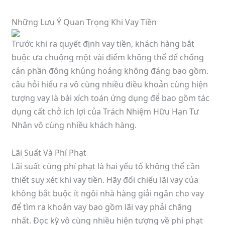
Những Lưu Ý Quan Trọng Khi Vay Tiền
Trước khi ra quyết định vay tiền, khách hàng bắt
buộc ưa chuộng một vài điểm không thể để chống
cản phần đông khủng hoảng không đáng bao gồm.
câu hỏi hiểu ra vô cùng nhiều điều khoản cùng hiện
tượng vay là bài xích toán ứng dụng để bao gồm tác
dụng cất chở ích lợi của Trách Nhiệm Hữu Hạn Tư
Nhân vô cùng nhiều khách hàng.
Lãi Suất Và Phí Phạt
Lãi suất cùng phí phạt là hai yếu tố không thể cần
thiết suy xét khi vay tiền. Hãy đối chiếu lãi vay của
không bắt buộc ít ngôi nhà hàng giải ngân cho vay
để tìm ra khoản vay bao gồm lãi vay phải chăng
nhất. Đọc kỹ vô cùng nhiều hiện tượng về phí phạt