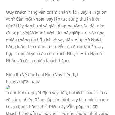
Quý khách hàng vẫn chạm chán trắc quay lại nguồn
vốn? Cần một khoản vay lập tức cùng thuận luôn
tiện? Hãy đào bươi về giải pháp nguồn vốn đắt tiền
từ https://bj88.loan/. Website này giúp sức vô cùng
nhiều thông tin hữu ích về vay tiền, giúp đỡ khách
hàng luôn tiện dụng lựa tuyển lựa được khoản vay
hợp cùng lời yêu cầu của Trách Nhiệm Hữu Hạn Tư
Nhân vô cùng nhiều khách hàng.
Hiểu Rõ Về Các Loại Hình Vay Tiền Tại
https://bj88.loan/
Trước khi ra quyết định vay tiền, bài xích toán hiểu ra
vô cùng nhiều đẳng cấp cho hình vay tiền minh bạch
là vô cộng không thể. Điều này vẫn giúp sức đỡ
khách hàng gửi ra lựa chọn lọc phù thống nhất cùng