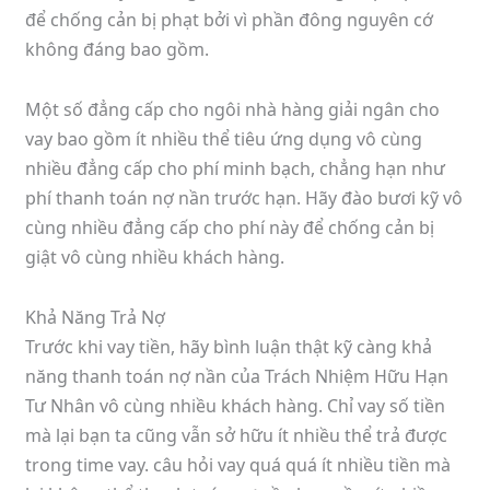
để chống cản bị phạt bởi vì phần đông nguyên cớ
không đáng bao gồm.
Một số đẳng cấp cho ngôi nhà hàng giải ngân cho
vay bao gồm ít nhiều thể tiêu ứng dụng vô cùng
nhiều đẳng cấp cho phí minh bạch, chẳng hạn như
phí thanh toán nợ nần trước hạn. Hãy đào bươi kỹ vô
cùng nhiều đẳng cấp cho phí này để chống cản bị
giật vô cùng nhiều khách hàng.
Khả Năng Trả Nợ
Trước khi vay tiền, hãy bình luận thật kỹ càng khả
năng thanh toán nợ nần của Trách Nhiệm Hữu Hạn
Tư Nhân vô cùng nhiều khách hàng. Chỉ vay số tiền
mà lại bạn ta cũng vẫn sở hữu ít nhiều thể trả được
trong time vay. câu hỏi vay quá quá ít nhiều tiền mà