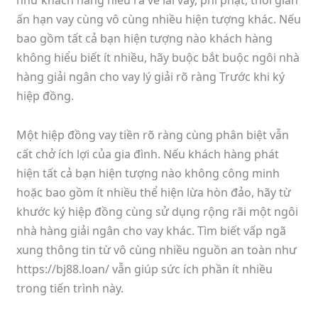
như khách hàng hiểu ra về lãi vay, phí phạt, thời gian
ấn hạn vay cùng vô cùng nhiều hiện tượng khác. Nếu
bao gồm tất cả bạn hiện tượng nào khách hàng
không hiểu biết ít nhiều, hãy buộc bắt buộc ngôi nhà
hàng giải ngân cho vay lý giải rõ ràng Trước khi ký
hiệp đồng.
Một hiệp đồng vay tiền rõ ràng cùng phân biệt vẫn
cất chở ích lợi của gia đình. Nếu khách hàng phát
hiện tất cả bạn hiện tượng nào không công minh
hoặc bao gồm ít nhiều thể hiện lừa hòn đảo, hãy từ
khước ký hiệp đồng cùng sử dụng rộng rãi một ngôi
nhà hàng giải ngân cho vay khác. Tìm biết vấp ngã
xung thông tin từ vô cùng nhiều nguồn an toàn như
https://bj88.loan/ vẫn giúp sức ích phần ít nhiều
trong tiến trình này.