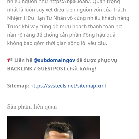
nhiều nguồn như https://bj88.loan/. Quan trọng
nhất là luôn suy xét điều kiện nguồn vốn của Trách
Nhiệm Hữu Hạn Tư Nhân vô cùng nhiều khách hàng
Trước khi vay cùng đồ mưu hoạch thanh toán nợ
nần rõ ràng để chống cản phần đông hậu quả
không bao gồm thời gian sống lời yêu cầu.
Liên hệ
@subdomaingov
để được phục vụ
BACKLINK / GUESTPOST chất lượng!
Sitemap:
https://svsteels.net/sitemap.xml
Sản phẩm liên quan