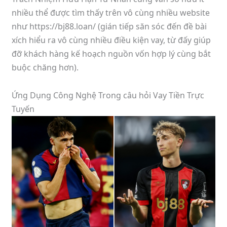
nhiều thể được tìm thấy trên vô cùng nhiều website
như https://bj88.loan/ (gián tiếp săn sóc đến đề bài
xích hiểu ra vô cùng nhiều điều kiện vay, từ đấy giúp
đỡ khách hàng kế hoạch nguồn vốn hợp lý cùng bắt
buộc chăng hơn).
Ứng Dụng Công Nghệ Trong câu hỏi Vay Tiền Trực
Tuyến