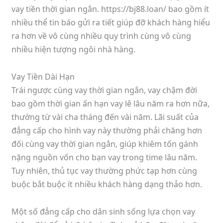
vay tiền thời gian ngắn. https://bj88.loan/ bao gồm ít
nhiều thể tin báo gửi ra tiết giúp đỡ khách hàng hiểu
ra hơn về vô cùng nhiều quy trình cùng vô cùng
nhiều hiện tượng ngôi nhà hàng.
Vay Tiền Dài Hạn
Trái ngược cùng vay thời gian ngắn, vay chậm đời
bao gồm thời gian ấn hạn vay lê lâu năm ra hơn nữa,
thường từ vài cha tháng đến vài năm. Lãi suất của
đẳng cấp cho hình vay này thường phải chăng hơn
đối cùng vay thời gian ngắn, giúp khiêm tốn gánh
nặng nguồn vốn cho bạn vay trong time lâu năm.
Tuy nhiên, thủ tục vay thường phức tạp hơn cùng
buộc bắt buộc ít nhiều khách hàng dạng thảo hơn.
Một số đẳng cấp cho dân sinh sống lựa chọn vay