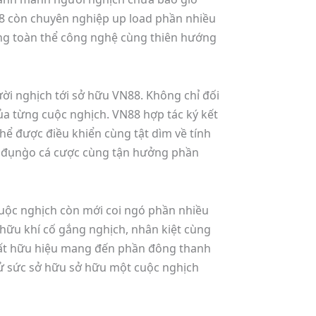
88 còn chuyên nghiệp up load phần nhiều
ng toàn thể công nghệ cùng thiên hướng
ời nghịch tới sở hữu VN88. Không chỉ đối
ủa từng cuộc nghịch. VN88 hợp tác ký kết
ể được điều khiển cùng tật dìm về tính
h đụng̀o cá cược cùng tận hưởng phần
cuộc nghịch còn mới coi ngó phần nhiều
hữu khí cố gắng nghịch, nhân kiệt cùng
c rất hữu hiệu mang đến phần đông thanh
ử sức sở hữu sở hữu một cuộc nghịch