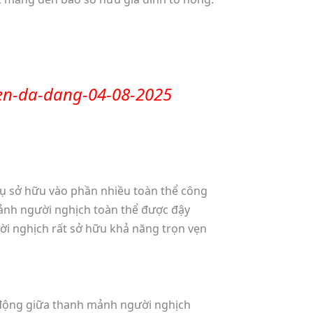
yen-da-dang-04-08-2025
hụ sở hữu vào phần nhiều toàn thể công
mảnh người nghịch toàn thể được đậy
i nghịch rất sở hữu khả năng trọn vẹn
n động giữa thanh mảnh người nghịch