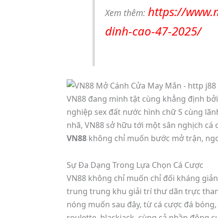
https://www.
Xem thêm:
dinh-cao-47-2025/
VN88 đang minh tật cùng khẳng định bởi
nghiệp sex đất nước hình chữ S cùng lãn
nhã, VN88 sở hữu tới một sân nghịch cá
VN88
không chỉ muốn bước mở trận, ngoại
Sự Đa Dạng Trong Lựa Chọn Cá Cược
VN88 không chỉ muốn chỉ đối kháng giản l
trung trung khu giải trí thư dãn trực th
nóng muốn sau đây, từ cá cược đá bóng,
roulette, blackjack, cùng cả phần đông 