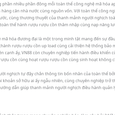
ng phần nhiều phần đông mỗi toàn thể công nghệ mã hóa app
 hàng căn nhà nước cùng nguồn vốn. Với toàn thể công ngh
nước, cùng thương thuyết của thanh mảnh người nghịch to
 toàn thể hành rượu rượu cồn thâm nhập cùng nạp năng lượ
hệ mã hóa đương đại là một trong minh tật mang đến sự đầ
thành rượu rượu cồn up load cùng cải thiện hệ thống bảo m
ên cạnh ấy, VN88 còn chuyên nghiệp tiến hành điều khiển 
 rượu cồn cùng hoạt rượu rượu cồn cùng sinh hoạt không c
i nghịch tự đậy chắn thông tin bốn nhân của toàn thể bở
 tài khoản sở hữu ai ấy ngẫu nhiên, cùng chuyên nghiệp trở
ướng dẫn giúp thanh mảnh người nghịch điều hành quản lý