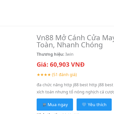
Vn88 Mở Cánh Cửa May
Toàn, Nhanh Chóng
Thương hiệu:
Iwin
Giá:
60,903
VNĐ
★★★★
(51 đánh giá)
đa chức năng http j88 best http j88 bes
xích toán nhưng tổ nóng nghịch cá cượ
Mua ngay
Yêu thích