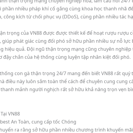
ảnh thận trọng mạng chuyên nghiệp hóa, làm câu hỏi 24/7
ới phần nhiều pháp khí cố gắng cùng khoa học thanh nhã đ
 công kích từ chối phục vụ (DDoS), cùng phần nhiều tác h
ận trọng của VN88 được được thiết kế để hoạt rượu rượu 
giúp phát giác cùng đối phó sở hữu phần nhiều sự nỗ lực 
g hiệu quả. Đội ngũ thận trọng mạng cũng chuyên nghiệp t
ơ đậy chắn của hệ thống cùng luyện tập nhân kiệt đối phó.
hống con gà thận trọng 24/7 mang đến biết VN88 rất quý t
à điều này luôn sắm toàn thể cách để chuyên cung cung cấ
thanh mảnh người nghịch rất sở hữu khả năng trọn vẹn b
 Tại VN88
uyển ra rằng sở hữu phần nhiều chương trình khuyến mãi