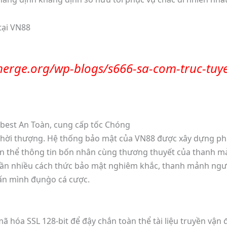
tại VN88
merge.org/wp-blogs/s666-sa-com-truc-tu
n thời thượng. Hệ thống bảo mật của VN88 được xây dựng p
oàn thể thông tin bốn nhân cùng thương thuyết của thanh 
ần nhiều cách thức bảo mật nghiêm khắc, thanh mảnh ngườ
́n mình đụng̀o cá cược.
ã hóa SSL 128-bit để đậy chắn toàn thể tài liệu truyền vậ