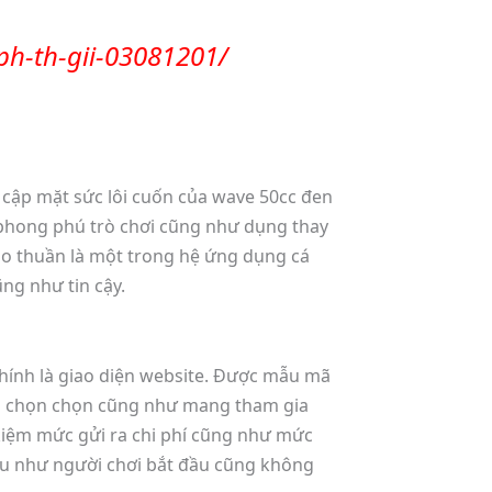
ph-th-gii-03081201/
ề cập mặt sức lôi cuốn của wave 50cc đen
 phong phú trò chơi cũng như dụng thay
o thuần là một trong hệ ứng dụng cá
ng như tin cậy.
chính là giao diện website. Được mẫu mã
iản chọn chọn cũng như mang tham gia
 kiệm mức gửi ra chi phí cũng như mức
 hầu như người chơi bắt đầu cũng không