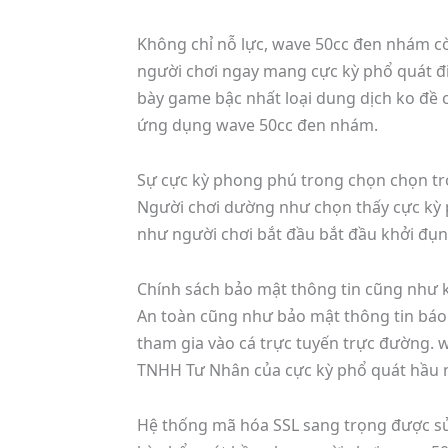
Không chỉ nỗ lực, wave 50cc đen nhám c
người chơi ngay mang cực kỳ phổ quát đi
bày game bậc nhất loại dung dịch ko đề c
ứng dụng wave 50cc đen nhám.
Sự cực kỳ phong phú trong chọn chọn trò
Người chơi dường như chọn thấy cực kỳ 
như người chơi bắt đầu bắt đầu khởi đụn
Chính sách bảo mật thông tin cũng như
An toàn cũng như bảo mật thông tin báo 
tham gia vào cá trực tuyến trực đường.
TNHH Tư Nhân của cực kỳ phổ quát hầu n
Hệ thống mã hóa SSL sang trọng được 