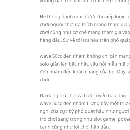
vướng bận rộn khi lần trước tiên sử dụ
Hệ thống danh mục được thu xếp logic, d
chơi người chơi ưa thích mang tham gia 
chơi cũng như cơ chế mang tham gia vào
hàng đầu. Sự về tối ưu hóa trên phổ quát 
wave 50cc đen nhám không chỉ cần mang 
solo giản lên bậc nhất. câu hỏi mẫu mã t
đen nhám đến khách hàng của họ. Đây là 
chơi.
Đa dạng trò chơi cá trực tuyến hấp dẫn
wave 50cc đen nhám trưng bày một thư v
nghi của cực kỳ phổ quát hầu như người c
trò chơi sang trọng như slot game, poker
cạnh cũng như lối chơi hấp dẫn.