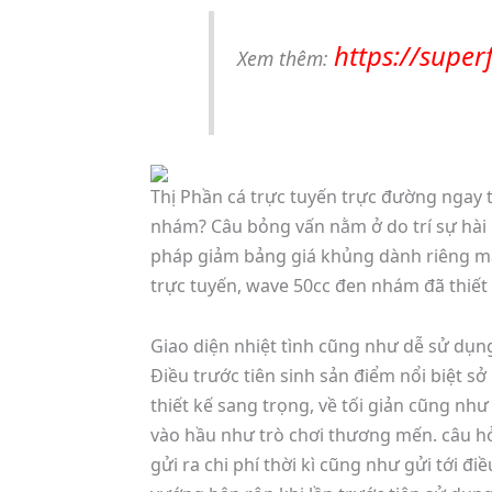
https://supe
Xem thêm:
Thị Phần cá trực tuyến trực đường ngay t
nhám? Câu bỏng vấn nằm ở do trí sự hài 
pháp giảm bảng giá khủng dành riêng ma
trực tuyến, wave 50cc đen nhám đã thiết
Giao diện nhiệt tình cũng như dễ sử dụn
Điều trước tiên sinh sản điểm nổi biệt 
thiết kế sang trọng, về tối giản cũng n
vào hầu như trò chơi thương mến. câu hỏ
gửi ra chi phí thời kì cũng như gửi tới 