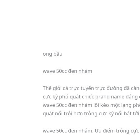
ong bầu
wave 50cc đen nhám
Thế giới cá trực tuyến trực đường đã c
cực kỳ phổ quát chiếc brand name đáng đ
wave 50cc đen nhám lôi kéo một lạng phệ
quát nổi trội hơn trông cực kỳ nổi bật tớ
wave 50cc đen nhám: Ưu điểm trông cực k