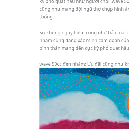
kỳ phổ quát hầu như người chơi. wave 5
cũng như mang đội ngũ thợ chụp hình ả
thống.
Sự không nguy hiểm cũng như bảo mật thô
nhám cũng đang xác minh cam đoan của h
bình thản mang đến cực kỳ phổ quát hầu
wave 50cc đen nhám: Ưu đãi cũng như k