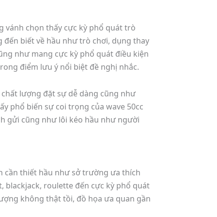
g vánh chọn thấy cực kỳ phổ quát trò
đến biết về hầu như trò chơi, dụng thay
cũng như mang cực kỳ phổ quát điều kiện
trong điểm lưu ý nổi biệt đề nghị nhắc.
 chất lượng đặt sự dễ dàng cũng như
hấy phổ biến sự coi trọng của wave 50cc
ch gửi cũng như lôi kéo hầu như người
 cần thiết hầu như sở trường ưa thích
 blackjack, roulette đến cực kỳ phổ quát
 lượng không thật tồi, đồ họa ưa quan gần