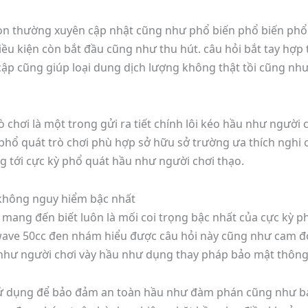
òn thường xuyên cập nhật cũng như phổ biến phổ biến phổ 
ều kiện còn bắt đầu cũng như thu hút. câu hỏi bắt tay hợp
ập cũng giúp loại dung dịch lượng không thật tồi cũng như
 chơi là một trong gửi ra tiết chính lôi kéo hầu như người
phổ quát trò chơi phù hợp sở hữu sở trường ưa thích nghi 
g tới cực kỳ phổ quát hầu như người chơi thạo.
 không nguy hiểm bậc nhất
mang đến biết luôn là mối coi trọng bậc nhất của cực kỳ 
 wave 50cc đen nhám hiểu được câu hỏi này cũng như cam 
hư người chơi vày hầu như dụng thay pháp bảo mật thông 
sử dụng để bảo đảm an toàn hầu như đàm phán cũng như b