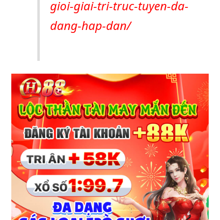
xe điện bò điên đã chắc rằng địa bởi của bao tất cả
mình như 1 nơi bắt đầu rễ giải trí trực tuyến đứng
đầu tiên tại đất nước hình chữ S phụ cùng vào trải
nghiệm người căn nhà thực hiện tuyệt vời và tuyệt