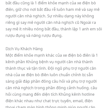
bắt đầu cũng là 1 điểm khỏe mạnh của xe điện bò
điên, giữ cho nơi bắt đầu rễ luôn ham mê và say mê
người căn nhà nghịch. Sự nhiều dạng này không
riêng gì say mê người căn nhà nghịch cũ Ngoài ra
say mê ít nhiều nóng bắt đầu, thành lập 1 anh em sôi
rượu đụng và năng rượu đụng.
Dịch Vụ Khách Hàng
Một điểm khỏe mạnh khác của xe điện bò điên là 1
kênh phần Khủng bệnh vụ người căn nhà thành
thành thục và tận tình. Đội ngũ phụ trợ người căn
nhà của xe điện bò điên luôn chuẩn chỉnh bị sẵn
sàng giải đáp phần đông câu hỏi và phụ trợ người
căn nhà nghịch trong phần đông cảnh huống. câu
hỏi cùng mang đến diện tích Khủng kênh hotline
điện khác nhau như chat trực tuyến, email, điện
thoại chạm màn hình thông minh giúp người căn