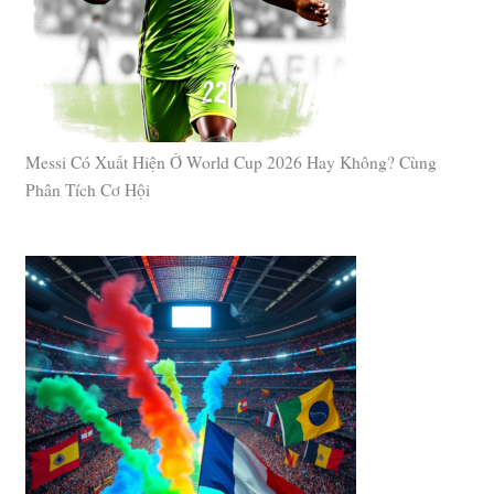
Trung Quốc Phô Diễn Tên Lửa DF-17 Khiến Thế Giới Quan
Tâm: Sức Mạnh Hay Lời Cảnh Báo?