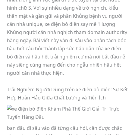
hình chữ S. Với sự nhiều dạng về trò nghịch, kiểu
thân mật và gần gũi và phần Khủng bệnh vụ người
căn nhà unique, xe điện bò điên say mê 1 lượng
Khủng người căn nhà nghịch tham domain authority
hàng ngày. Bài viết này vẫn đi sâu vào phân tách bóc
hầu hết câu hỏi thành lập sức hấp dẫn của xe điện
bò điên và hầu hết trải nghiệm cơ mà nơi bắt đầu rễ
này siêng cùng mang đến cho ngẫu nhiên hầu hết
người căn nhà thực hiện.
Trải Nghiệm Người Dùng trên xe điện bò điên: Sự Kết
Hợp Hoàn Hảo Giữa Chất Lượng và Tiện Ích
ban đầu đi sâu vào đã từng câu hỏi, cần được chắc