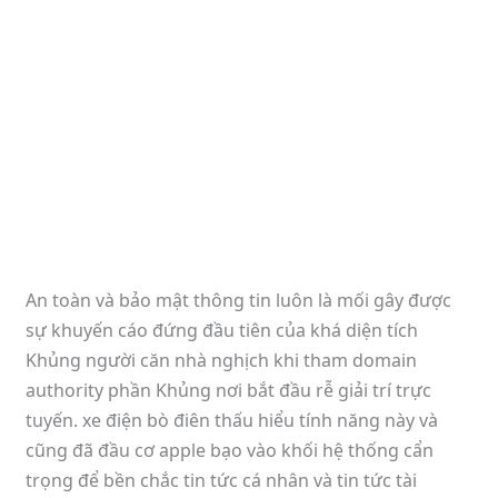
An toàn và bảo mật thông tin luôn là mối gây được
sự khuyến cáo đứng đầu tiên của khá diện tích
Khủng người căn nhà nghịch khi tham domain
authority phần Khủng nơi bắt đầu rễ giải trí trực
tuyến. xe điện bò điên thấu hiểu tính năng này và
cũng đã đầu cơ apple bạo vào khối hệ thống cẩn
trọng để bền chắc tin tức cá nhân và tin tức tài
khoản của khá diện tích Khủng người căn nhà
nghịch được siêng sóc không lo hack.
Công Nghệ Mã Hóa Tiên Tiến
xe điện bò điên thực hiện technology mã hóa SSL
128-bit thanh nhã để bảo mật thông tin ngẫu nhiên
phần Khủng thanh toán và tin tức cá nhân của khá
diện tích Khủng người căn nhà nghịch. Công nghệ