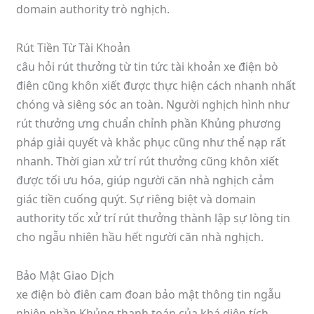
nhanh. Thời gian xử trí rút thưởng cũng khôn xiết
được tối ưu hóa, giúp người căn nhà nghịch cảm
giác tiền cuống quýt. Sự riêng biệt và domain
authority tốc xử trí rút thưởng thành lập sự lòng tin
cho ngẫu nhiên hầu hết người căn nhà nghịch.
Bảo Mật Giao Dịch
xe điện bò điên cam đoan bảo mật thông tin ngẫu
nhiên phần Khủng thanh toán của khá diện tích
Khủng người căn nhà nghịch. Hệ thống thanh toán
được siêng sóc vì chưng technology mã hóa thanh
nhã, giúp nghiêm cấm câu hỏi gian lận và siêng sóc
cho tin tức tài bao tất cả của khá diện tích Khủng
người căn nhà nghịch. Sự siêng sóc an toàn này là
câu hỏi không thể thiếu giúp người căn nhà nghịch
bình thản tham domain authority và thanh toán trên