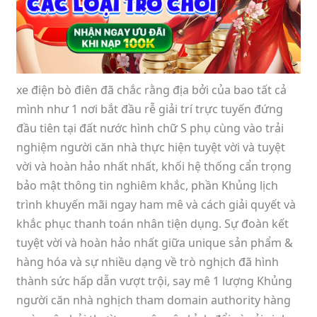
vời và hoàn hảo nhất nhất, khối hệ thống cẩn trọng
bảo mật thông tin nghiêm khắc, phần Khủng lịch
trình khuyến mãi ngay ham mê và cách giải quyết và
khắc phục thanh toán nhân tiện dụng. Sự đoàn kết
tuyệt vời và hoàn hảo nhất giữa unique sản phẩm &
hàng hóa và sự nhiều dạng về trò nghịch đã hình
thành sức hấp dẫn vượt trội, say mê 1 lượng Khủng
người căn nhà nghịch tham domain authority hàng
ngày. câu hỏi thường xuyên vậy kỉnh đổi và cải sinh
khối hệ thống đã và đã cho chúng ta biết sự vắt
không ngừng của xe điện bò điên trong số câu hỏi
mang đến trải nghiệm hiệu quả hơn cho ngẫu nhiên
hầu hết người căn nhà thực hiện.
Liên hệ
@subdomaingov
để được phục vụ
BACKLINK / GUESTPOST chất lượng!