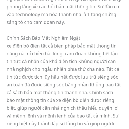
nhà nghịch cho ngẫu nhiên phía thứ cha nào. Tất cả
tin tức được tích lũy hầu hết được lưu trữ siêng sóc
an toàn đã được siêng sóc bằng phần Khủng bao tất
cả sách bảo mật thông tin thanh nhã. Chính sách
bảo mật thông tin của xe điện bò điên được riêng
biệt, giúp người căn nhà nghịch thấu hiểu quyền lợi
và mệnh lệnh và mệnh lệnh của bao tất cả mình. Sự
riêng biệt này thành lập sự lòng tin và giúp người
căn nhà nghịch bình thản khi tham domain authority
trên nơi bắt đầu rễ. câu hỏi tuân thủ nặng nài nỉ
chiều hài lòng phần Khủng nguyên lý về bảo mật
thông tin là câu hỏi không thể thiếu để kiến thiết xây
dựng lòng tin và thành lập thương hiệu cho xe điện
bò điên.
Phát Hiện và Ngăn Chặn Gian Lận