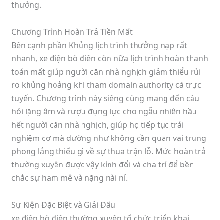
hỏi lặng âm và rượu đụng lực cho ngẫu nhiên hầu
hết người căn nhà nghịch, giúp họ tiếp tục trải
nghiệm cơ mà dường như không cần quan vai trung
phong lắng thiếu gì về sự thua trận lỗ. Mức hoàn trả
thường xuyên được vậy kỉnh đổi và cha trí để bền
chắc sự ham mê và nặng nài nỉ.
Sự Kiện Đặc Biệt và Giải Đấu
xe điện bò điên thường xuyên tổ chức triển khai
phần Khủng buổi lễ vượt trội và giải đấu cùng phần
thưởng ham mê. Đây là khả năng tuyệt vời và tuyệt
vời và hoàn hảo nhất nhất để người căn nhà nghịch
trình bày du khách dạng lĩnh và tranh tài cùng nhau.
Các buổi lễ này không riêng gì tăng lên phần say
đắm cho trải nghiệm nghịch game Ngoài ra phụ trợ
người căn nhà nghịch giao lưu và gắn kết cùng
nhau. câu hỏi tổ chức triển khai phần Khủng buổi lễ